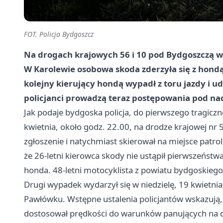
FOT. Policja Bydgoszcz
Na drogach krajowych 56 i 10 pod Bydgoszczą w
W Karolewie osobowa skoda zderzyła się z hon
kolejny kierujący hondą wypadł z toru jazdy i 
policjanci prowadzą teraz postępowania pod n
Jak podaje bydgoska policja, do pierwszego tragic
kwietnia, około godz. 22.00, na drodze krajowej nr
zgłoszenie i natychmiast skierował na miejsce patr
że 26-letni kierowca skody nie ustąpił pierwszeńst
honda. 48-letni motocyklista z powiatu bydgoskiego 
Drugi wypadek wydarzył się w niedzielę, 19 kwietni
Pawłówku. Wstępne ustalenia policjantów wskazują, 
dostosował prędkości do warunków panujących na d