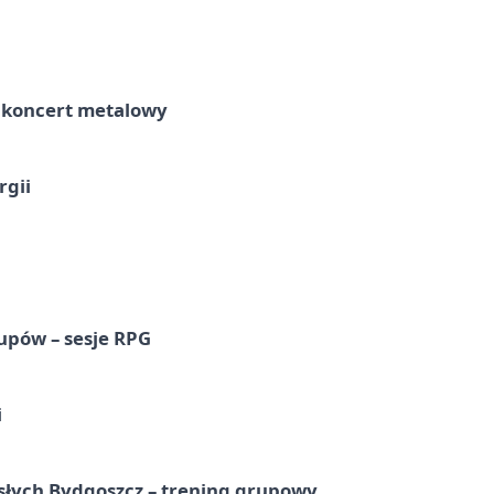
– koncert metalowy
rgii
upów – sesje RPG
i
osłych Bydgoszcz – trening grupowy