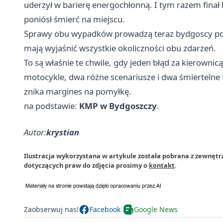
uderzył w barierę energochłonną. I tym razem finał 
poniósł śmierć na miejscu.
Sprawy obu wypadków prowadzą teraz bydgoscy pol
mają wyjaśnić wszystkie okoliczności obu zdarzeń.
To są właśnie te chwile, gdy jeden błąd za kierowni
motocykle, dwa różne scenariusze i dwa śmiertelne fi
znika margines na pomyłkę.
na podstawie:
KMP w Bydgoszczy
.
Autor:
krystian
Ilustracja wykorzystana w artykule została pobrana z zewnętrz
dotyczących praw do zdjęcia prosimy o
kontakt
.
Zaobserwuj nas!
Facebook
Google News