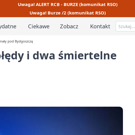
Uwaga! ALERT RCB - BURZE (komunikat RSO)
Uwaga! Burze /2 (komunikat RSO)
ydatne
Ciekawe
Zobacz
Kontakt
inały pod Bydgoszczą
łędy i dwa śmiertelne