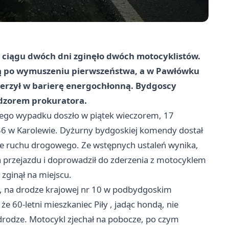
 ciągu dwóch dni zginęło dwóch motocyklistów.
dą po wymuszeniu pierwszeństwa, a w Pawłówku
uderzył w barierę energochłonną. Bydgoscy
adzorem prokuratora.
znego wypadku doszło w piątek wieczorem, 17
 56 w Karolewie. Dyżurny bydgoskiej komendy dostał
ole ruchu drogowego. Ze wstępnych ustaleń wynika,
wa przejazdu i doprowadził do zderzenia z motocyklem
zginął na miejscu.
a, na drodze krajowej nr 10 w podbydgoskim
że 60-letni mieszkaniec
Piły
, jadąc hondą, nie
rodze. Motocykl zjechał na pobocze, po czym