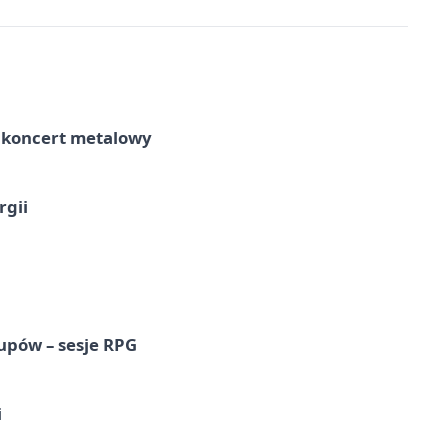
– koncert metalowy
rgii
upów – sesje RPG
i