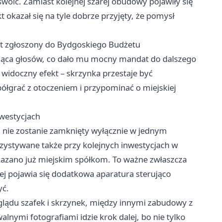
woić. Zamiast kolejnej szarej obudowy pojawiły się
t okazał się na tyle dobrze przyjęty, że pomysł
kt zgłoszony do Bydgoskiego Budżetu
siąca głosów, co dało mu mocny mandat do dalszego
 widoczny efekt – skrzynka przestaje być
grać z otoczeniem i przypominać o miejskiej
nwestycjach
nie zostanie zamknięty wyłącznie w jednym
ystywane także przy kolejnych inwestycjach w
azano już miejskim spółkom. To ważne zwłaszcza
ej pojawia się dodatkowa aparatura sterująco
yć.
lądu szafek i skrzynek, między innymi zabudowy z
alnymi fotografiami idzie krok dalej, bo nie tylko