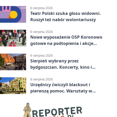
poprowadzi rozgrzewkę
6 sierpnia 2026
Teatr Polski szuka głosu widowni.
Ruszył też nabór wolontariuszy
6 sierpnia 2026
Nowe wyposażenie OSP Koronowo
gotowe na podtopienia i akcje
gaśnicze
6 sierpnia 2026
Sierpień wybrany przez
bydgoszczan. Koncerty, kino i
spływy kajakowe
6 sierpnia 2026
Urzędnicy ćwiczyli blackout i
pierwszą pomoc. Warsztaty w
powiecie bydgoskim