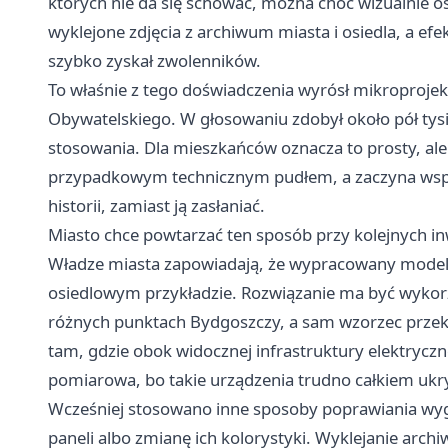
których nie da się schować, można choć wizualnie os
wyklejone zdjęcia z archiwum miasta i osiedla, a efek
szybko zyskał zwolenników.
To właśnie z tego doświadczenia wyrósł mikroproje
Obywatelskiego. W głosowaniu zdobył około pół ty
stosowania. Dla mieszkańców oznacza to prosty, ale
przypadkowym technicznym pudłem, a zaczyna współ
historii, zamiast ją zasłaniać.
Miasto chce powtarzać ten sposób przy kolejnych i
Władze miasta zapowiadają, że wypracowany model 
osiedlowym przykładzie. Rozwiązanie ma być wykorz
różnych punktach Bydgoszczy, a sam wzorzec przek
tam, gdzie obok widocznej infrastruktury elektryczn
pomiarowa, bo takie urządzenia trudno całkiem ukr
Wcześniej stosowano inne sposoby poprawiania wyg
paneli albo zmianę ich kolorystyki. Wyklejanie archiw