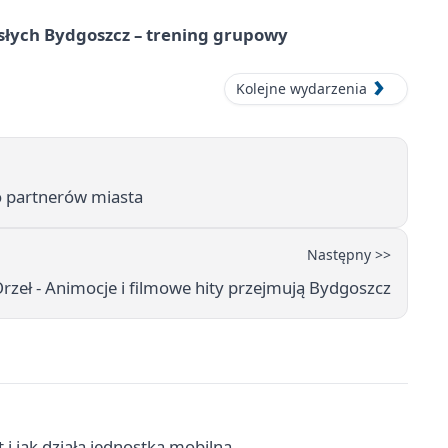
osłych Bydgoszcz – trening grupowy
Kolejne wydarzenia
o partnerów miasta
Następny >>
Orzeł - Animocje i filmowe hity przejmują Bydgoszcz
i jak działa jednostka mobilna