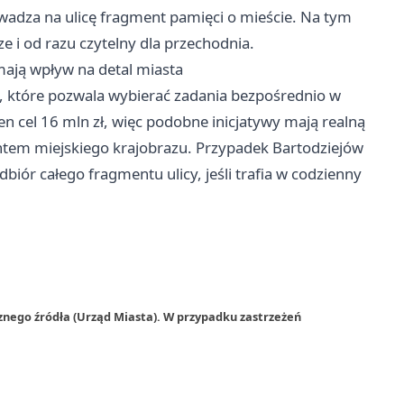
owadza na ulicę fragment pamięci o mieście. Na tym
ze i od razu czytelny dla przechodnia.
ają wpływ na detal miasta
, które pozwala wybierać zadania bezpośrednio w
n cel 16 mln zł, więc podobne inicjatywy mają realną
mentem miejskiego krajobrazu. Przypadek Bartodziejów
biór całego fragmentu ulicy, jeśli trafia w codzienny
znego źródła (Urząd Miasta). W przypadku zastrzeżeń