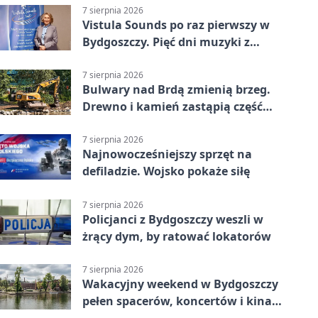
7 sierpnia 2026
Vistula Sounds po raz pierwszy w
Bydgoszczy. Pięć dni muzyki z
całego świata
7 sierpnia 2026
Bulwary nad Brdą zmienią brzeg.
Drewno i kamień zastąpią część
betonu
7 sierpnia 2026
Najnowocześniejszy sprzęt na
defiladzie. Wojsko pokaże siłę
7 sierpnia 2026
Policjanci z Bydgoszczy weszli w
żrący dym, by ratować lokatorów
7 sierpnia 2026
Wakacyjny weekend w Bydgoszczy
pełen spacerów, koncertów i kina
pod chmurką