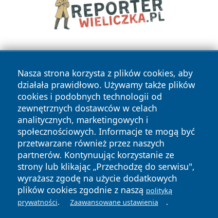
Nasza strona korzysta z plików cookies, aby
działała prawidłowo. Używamy także plików
cookies i podobnych technologii od
zewnętrznych dostawców w celach
Copyright © 2026 pulsbydgoszczy.pl Wszystkie prawa
analitycznych, marketingowych i
zastrzeżone.
społecznościowych. Informacje te mogą być
przetwarzane również przez naszych
partnerów. Kontynuując korzystanie ze
Polityka
Polityka
News
Autorzy
strony lub klikając „Przechodzę do serwisu",
Prywatności
Cookies
wyrażasz zgodę na użycie dodatkowych
plików cookies zgodnie z naszą
polityką
.
.
prywatności
Zaawansowane ustawienia