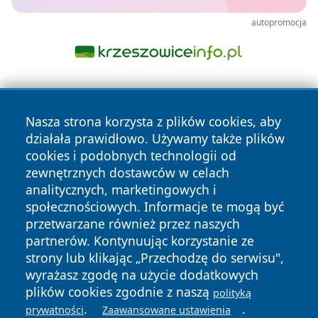
autopromocja
Nasza strona korzysta z plików cookies, aby
działała prawidłowo. Używamy także plików
cookies i podobnych technologii od
zewnętrznych dostawców w celach
Copyright © 2026 pulsbydgoszczy.pl Wszystkie prawa
analitycznych, marketingowych i
zastrzeżone.
społecznościowych. Informacje te mogą być
przetwarzane również przez naszych
partnerów. Kontynuując korzystanie ze
Polityka
Polityka
News
Autorzy
strony lub klikając „Przechodzę do serwisu",
Prywatności
Cookies
wyrażasz zgodę na użycie dodatkowych
plików cookies zgodnie z naszą
polityką
.
.
prywatności
Zaawansowane ustawienia