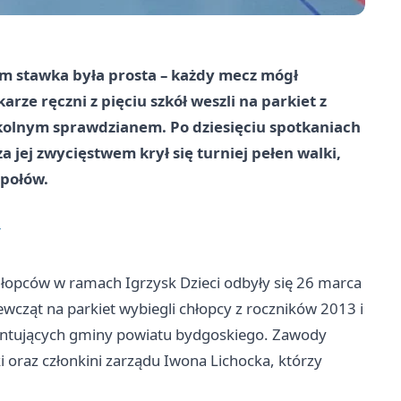
m stawka była prosta – każdy mecz mógł
arze ręczni z pięciu szkół weszli na parkiet z
szkolnym sprawdzianem. Po dziesięciu spotkaniach
a jej zwycięstwem krył się turniej pełen walki,
społów.
r
hłopców w ramach Igrzysk Dzieci odbyły się 26 marca
ziewcząt na parkiet wybiegli chłopcy z roczników 2013 i
zentujących gminy powiatu bydgoskiego. Zawody
ki oraz członkini zarządu Iwona Lichocka, którzy