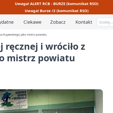
Uwaga! ALERT RCB - BURZE (komunikat RSO)
Uwaga! Burze /2 (komunikat RSO)
ydatne
Ciekawe
Zobacz
Kontakt
lca Kujawskiego jako mistrz powiatu
 ręcznej i wróciło z
o mistrz powiatu