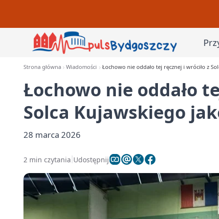
Prz
Strona główna
Wiadomości
Łochowo nie oddało tej ręcznej i wróciło z So
Łochowo nie oddało tej
Solca Kujawskiego jak
28 marca 2026
2 min czytania
Udostępnij