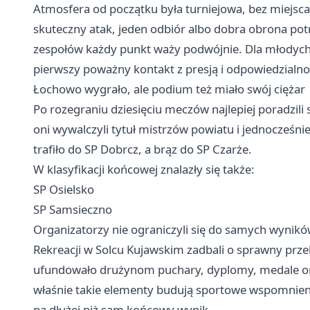
Atmosfera od początku była turniejowa, bez miejsc
skuteczny atak, jeden odbiór albo dobra obrona potra
zespołów każdy punkt waży podwójnie. Dla młodych 
pierwszy poważny kontakt z presją i odpowiedzialno
Łochowo wygrało, ale podium też miało swój ciężar
Po rozegraniu dziesięciu meczów najlepiej poradzili
oni wywalczyli tytuł mistrzów powiatu i jednocześn
trafiło do SP Dobrcz, a brąz do SP Czarże.
W klasyfikacji końcowej znalazły się także:
SP Osielsko
SP Samsieczno
Organizatorzy nie ograniczyli się do samych wyników
Rekreacji w Solcu Kujawskim zadbali o sprawny prz
ufundowało drużynom puchary, dyplomy, medale oraz 
właśnie takie elementy budują sportowe wspomnienia
na dłużej niż sam końcowy wynik.