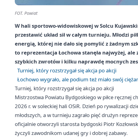
FOT. Powiat
W hali sportowo-widowiskowej w Solcu Kujawski
przestawić układ sił w całym turnieju. Młodzi piłk
energią, której nie dało się pomylić z żadnym 
to reprezentacja Łochowa stanęła najwyżej, ale z
szybkich zwrotów i kilku naprawdę mocnych ze
Turniej, który rozstrzygał się akcja po akcji
Łochowo wygrało, ale podium też miało swój cięża
Turniej, który rozstrzygał się akcja po akcji
Mistrzostwa Powiatu Bydgoskiego w piłce ręcznej c
2026 r. w soleckiej hali OSiR. Dzień po rywalizacji d
młodszych, a w turnieju zagrało pięć drużyn repre
oficjalnie otworzyli starosta bydgoski Piotr Kozłows
życzyli zawodnikom udanej gry i dobrej zabawy.