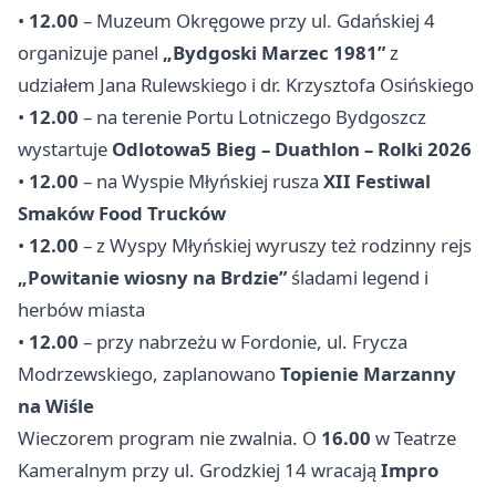
•
12.00
– Muzeum Okręgowe przy ul. Gdańskiej 4
organizuje panel
„Bydgoski Marzec 1981”
z
udziałem Jana Rulewskiego i dr. Krzysztofa Osińskiego
•
12.00
– na terenie Portu Lotniczego Bydgoszcz
wystartuje
Odlotowa5 Bieg – Duathlon – Rolki 2026
•
12.00
– na Wyspie Młyńskiej rusza
XII Festiwal
Smaków Food Trucków
•
12.00
– z Wyspy Młyńskiej wyruszy też rodzinny rejs
„Powitanie wiosny na Brdzie”
śladami legend i
herbów miasta
•
12.00
– przy nabrzeżu w Fordonie, ul. Frycza
Modrzewskiego, zaplanowano
Topienie Marzanny
na Wiśle
Wieczorem program nie zwalnia. O
16.00
w Teatrze
Kameralnym przy ul. Grodzkiej 14 wracają
Impro