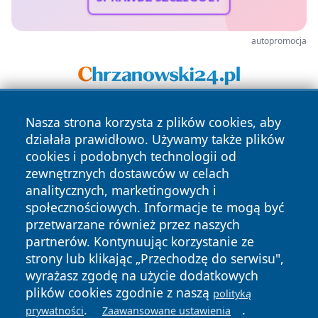
autopromocja
Nasza strona korzysta z plików cookies, aby
działała prawidłowo. Używamy także plików
cookies i podobnych technologii od
zewnętrznych dostawców w celach
analitycznych, marketingowych i
Copyright © 2026 pulsbydgoszczy.pl Wszystkie prawa
społecznościowych. Informacje te mogą być
zastrzeżone.
przetwarzane również przez naszych
partnerów. Kontynuując korzystanie ze
strony lub klikając „Przechodzę do serwisu",
Polityka
Polityka
wyrażasz zgodę na użycie dodatkowych
News
Autorzy
Prywatności
Cookies
plików cookies zgodnie z naszą
polityką
.
.
prywatności
Zaawansowane ustawienia