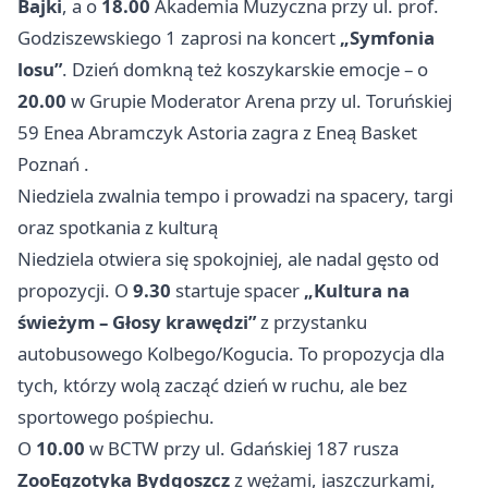
Bajki
, a o
18.00
Akademia Muzyczna przy ul. prof.
Godziszewskiego 1 zaprosi na koncert
„Symfonia
losu”
. Dzień domkną też koszykarskie emocje – o
20.00
w Grupie Moderator Arena przy ul. Toruńskiej
59 Enea Abramczyk Astoria zagra z Eneą Basket
Poznań
.
Niedziela zwalnia tempo i prowadzi na spacery, targi
oraz spotkania z kulturą
Niedziela otwiera się spokojniej, ale nadal gęsto od
propozycji. O
9.30
startuje spacer
„Kultura na
świeżym – Głosy krawędzi”
z przystanku
autobusowego Kolbego/Kogucia. To propozycja dla
tych, którzy wolą zacząć dzień w ruchu, ale bez
sportowego pośpiechu.
O
10.00
w BCTW przy ul. Gdańskiej 187 rusza
ZooEgzotyka Bydgoszcz
z wężami, jaszczurkami,