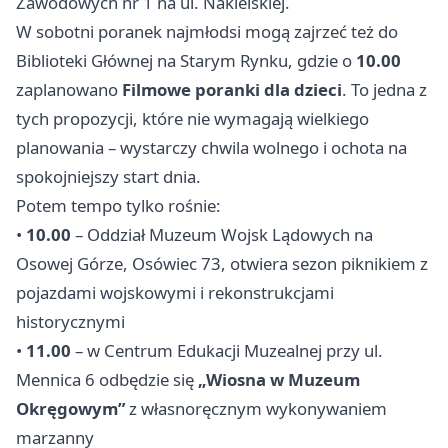
Zawodowych nr 1 na ul. Nakielskiej.
W sobotni poranek najmłodsi mogą zajrzeć też do
Biblioteki Głównej na Starym Rynku, gdzie o
10.00
zaplanowano
Filmowe poranki dla dzieci
. To jedna z
tych propozycji, które nie wymagają wielkiego
planowania – wystarczy chwila wolnego i ochota na
spokojniejszy start dnia.
Potem tempo tylko rośnie:
•
10.00
– Oddział Muzeum Wojsk Lądowych na
Osowej Górze, Osówiec 73, otwiera sezon piknikiem z
pojazdami wojskowymi i rekonstrukcjami
historycznymi
•
11.00
– w Centrum Edukacji Muzealnej przy ul.
Mennica 6 odbędzie się
„Wiosna w Muzeum
Okręgowym”
z własnoręcznym wykonywaniem
marzanny