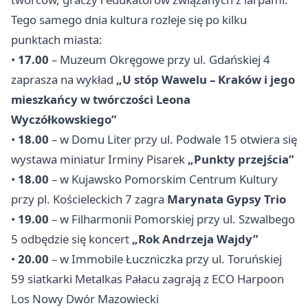
Tego samego dnia kultura rozleje się po kilku
punktach miasta:
•
17.00
– Muzeum Okręgowe przy ul. Gdańskiej 4
zaprasza na wykład
„U stóp Wawelu – Kraków i jego
mieszkańcy w twórczości Leona
Wyczółkowskiego”
•
18.00
– w Domu Liter przy ul. Podwale 15 otwiera się
wystawa miniatur Irminy Pisarek
„Punkty przejścia”
•
18.00
– w Kujawsko Pomorskim Centrum Kultury
przy pl. Kościeleckich 7 zagra
Marynata Gypsy Trio
•
19.00
– w Filharmonii Pomorskiej przy ul. Szwalbego
5 odbędzie się koncert
„Rok Andrzeja Wajdy”
•
20.00
– w Immobile Łuczniczka przy ul. Toruńskiej
59 siatkarki Metalkas Pałacu zagrają z ECO Harpoon
Los
Nowy Dwór Mazowiecki