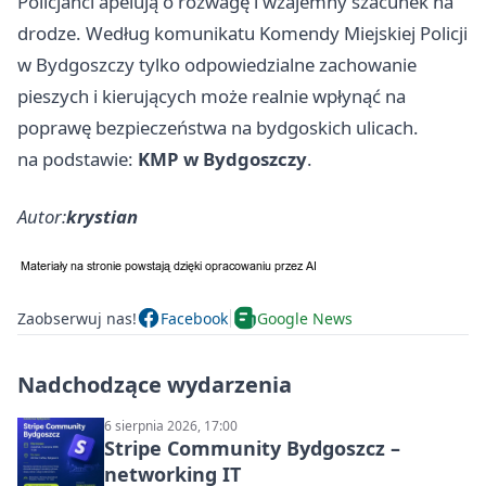
Policjanci apelują o rozwagę i wzajemny szacunek na
drodze. Według komunikatu Komendy Miejskiej Policji
w Bydgoszczy tylko odpowiedzialne zachowanie
pieszych i kierujących może realnie wpłynąć na
poprawę bezpieczeństwa na bydgoskich ulicach.
na podstawie:
KMP w Bydgoszczy
.
Autor:
krystian
Zaobserwuj nas!
Facebook
Google News
Nadchodzące wydarzenia
6 sierpnia 2026, 17:00
Stripe Community Bydgoszcz –
networking IT