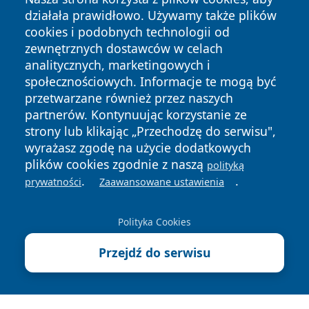
działała prawidłowo. Używamy także plików
cookies i podobnych technologii od
zewnętrznych dostawców w celach
analitycznych, marketingowych i
społecznościowych. Informacje te mogą być
przetwarzane również przez naszych
Copyright © 2026 pulsbydgoszczy.pl Wszystkie prawa
partnerów. Kontynuując korzystanie ze
zastrzeżone.
strony lub klikając „Przechodzę do serwisu",
wyrażasz zgodę na użycie dodatkowych
plików cookies zgodnie z naszą
polityką
Polityka
Polityka
.
.
News
Autorzy
prywatności
Zaawansowane ustawienia
Prywatności
Cookies
Polityka Cookies
Przejdź do serwisu