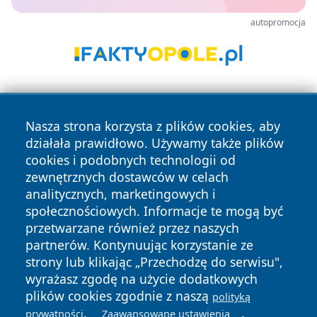
autopromocja
Nasza strona korzysta z plików cookies, aby
działała prawidłowo. Używamy także plików
cookies i podobnych technologii od
zewnętrznych dostawców w celach
Copyright © 2026 pulsbydgoszczy.pl Wszystkie prawa
analitycznych, marketingowych i
zastrzeżone.
społecznościowych. Informacje te mogą być
przetwarzane również przez naszych
partnerów. Kontynuując korzystanie ze
Polityka
Polityka
News
Autorzy
strony lub klikając „Przechodzę do serwisu",
Prywatności
Cookies
wyrażasz zgodę na użycie dodatkowych
plików cookies zgodnie z naszą
polityką
.
.
prywatności
Zaawansowane ustawienia