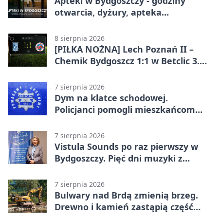
Apteki w Bydgoszczy - godziny
otwarcia, dyżury, apteka
całodobowa
8 sierpnia 2026
[PIŁKA NOŻNA] Lech Poznań II –
Chemik Bydgoszcz 1:1 w Betclic 3.
Lidze Grupa 2 (Grupa II).
Bydgoszczanie wywieźli punkt z
7 sierpnia 2026
Wronek
Dym na klatce schodowej.
Policjanci pomogli mieszkańcom
opuścić blok
7 sierpnia 2026
Vistula Sounds po raz pierwszy w
Bydgoszczy. Pięć dni muzyki z
całego świata
7 sierpnia 2026
Bulwary nad Brdą zmienią brzeg.
Drewno i kamień zastąpią część