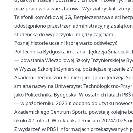
oraz pracownia warsztatowa. Wydział zyskał cztery s
Telefonii komórkowej 6G, Bezpieczeństwa sieci be
udostępniono przestrzeń administracyjną z salą ko
studencką do wypoczynku między zajęciami.
Poznaj historię uczelni którą warto odświeżyć
Politechnika Bydgoska im. Jana i Jędrzeja Śniadecki
— powstania Wieczorowej Szkoły Inżynierskiej w By
w Wyższą Szkołę Inżynierską, późniejsze łączenie z
Akademii Techniczno-Rolniczej im. Jana i Jędrzeja Ś
zmiana nazwy na Uniwersytet Technologiczno-Przyrod
jako Politechnika Bydgoska. W ostatnich latach PBŚ
— w październiku 2023 r. oddano do użytku nowocz
Akademickiego Centrum Sportu powstają kolejne bois
około 42 mln zł. W roku akademickim 2024/2025 uc
Z wydarzeń w PBŚ i informacjach przekazywanych pr