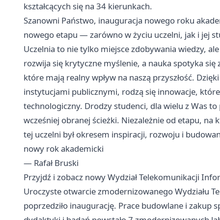
kształcących się na 34 kierunkach.
Szanowni Państwo, inauguracja nowego roku akadem
nowego etapu — zarówno w życiu uczelni, jak i jej s
Uczelnia to nie tylko miejsce zdobywania wiedzy, ale 
rozwija się krytyczne myślenie, a nauka spotyka się 
które mają realny wpływ na naszą przyszłość. Dzięk
instytucjami publicznymi, rodzą się innowacje, któr
technologiczny. Drodzy studenci, dla wielu z Was to
wcześniej obranej ścieżki. Niezależnie od etapu, na
tej uczelni był okresem inspiracji, rozwoju i budowa
nowy rok akademicki
— Rafał Bruski
Przyjdź i zobacz nowy Wydział Telekomunikacji Infor
Uroczyste otwarcie zmodernizowanego Wydziału Tele
poprzedziło inaugurację. Prace budowlane i zakup s
dydaktyki i badań powstało 7 zmodernizowanych lab