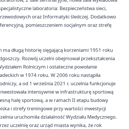
pecjalistyczne laboratoria: Bezpieczeństwa sieci,
zprzewodowych oraz Informatyki śledczej. Dodatkowo
nferencyjną, pomieszczeniem socjalnym oraz strefę
ch ma długą historię sięgającą korzeniami 1951 roku
dgoszczy. Rozwój uczelni obejmował przekształcenia
 Wydziałem Rolniczym i ostateczne powołanie
niadeckich w 1974 roku. W 2006 roku nastąpiła
niczy, a od 1 września 2021 r. uczelnia funkcjonuje
 inwestowała intensywnie w infrastrukturę sportową
esną halę sportową, a w ramach II etapu budowy
ka i strefy treningowe przy wartości inwestycji
zelnia uruchomiła działalność Wydziału Medycznego.
zez uczelnię oraz urząd miasta wynika, że rok