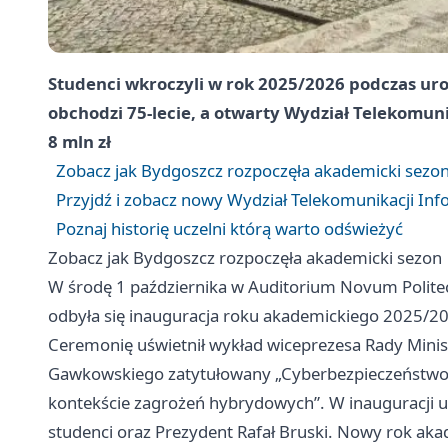
Studenci wkroczyli w rok 2025/2026 podczas ur
obchodzi 75-lecie, a otwarty Wydział Telekomun
8 mln zł
Zobacz jak Bydgoszcz rozpoczęła akademicki sezo
Przyjdź i zobacz nowy Wydział Telekomunikacji Info
Poznaj historię uczelni którą warto odświeżyć
Zobacz jak Bydgoszcz rozpoczęła akademicki sezon
W środę 1 października w Auditorium Novum Politech
odbyła się inauguracja roku akademickiego 2025/202
Ceremonię uświetnił wykład wiceprezesa Rady Minist
Gawkowskiego zatytułowany „Cyberbezpieczeństw
kontekście zagrożeń hybrydowych”. W inauguracji ucz
studenci oraz Prezydent Rafał Bruski. Nowy rok aka