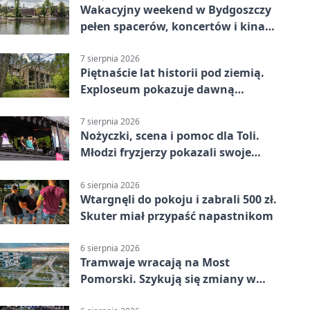
Wakacyjny weekend w Bydgoszczy
pełen spacerów, koncertów i kina
pod chmurką
7 sierpnia 2026
Piętnaście lat historii pod ziemią.
Exploseum pokazuje dawną
fabrykę
7 sierpnia 2026
Nożyczki, scena i pomoc dla Toli.
Młodzi fryzjerzy pokazali swoje
umiejętności
6 sierpnia 2026
Wtargnęli do pokoju i zabrali 500 zł.
Skuter miał przypaść napastnikom
6 sierpnia 2026
Tramwaje wracają na Most
Pomorski. Szykują się zmiany w
komunikacji