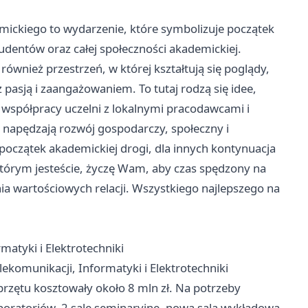
ickiego to wydarzenie, które symbolizuje początek
tudentów oraz całej społeczności akademickiej.
również przestrzeń, w której kształtują się poglądy,
z pasją i zaangażowaniem. To tutaj rodzą się idee,
i współpracy uczelni z lokalnymi pracodawcami i
e napędzają rozwój gospodarczy, społeczny i
 początek akademickiej drogi, dla innych kontynuacja
 którym jesteście, życzę Wam, aby czas spędzony na
nia wartościowych relacji. Wszystkiego najlepszego na
matyki i Elektrotechniki
komunikacji, Informatyki i Elektrotechniki
przętu kosztowały około 8 mln zł. Na potrzeby
oratoriów, 2 sale seminaryjne, nowa sala wykładowa