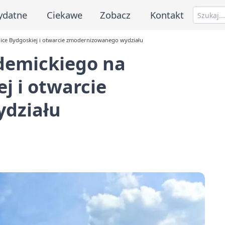
ydatne
Ciekawe
Zobacz
Kontakt
nice Bydgoskiej i otwarcie zmodernizowanego wydziału
demickiego na
j i otwarcie
działu