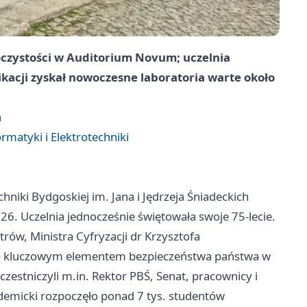
oczystości w Auditorium Novum; uczelnia
ikacji zyskał nowoczesne laboratoria warte około
n
rmatyki i Elektrotechniki
niki Bydgoskiej im. Jana i Jędrzeja Śniadeckich
6. Uczelnia jednocześnie świętowała swoje 75-lecie.
rów, Ministra Cyfryzacji dr Krzysztofa
o kluczowym elementem bezpieczeństwa państwa w
estniczyli m.in. Rektor PBŚ, Senat, pracownicy i
demicki rozpoczęło ponad 7 tys. studentów