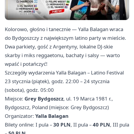
Kolorowo, głośno i tanecznie — Yalla Balagan wraca
do Bydgoszczy z największym latino party w mieście.
Dwa parkiety, gość z Argentyny, lokalne DJ‑skie
skarby i miks reggaetonu, bachaty i salsy — warto
wpaść i potańczyć!
Szczegóły wydarzenia Yalla Balagan – Latino Festival
23 stycznia (piątek), godz. 22:00 – 24 stycznia
(sobota), godz. 05:00
Miejsce:
Grey Bydgoszcz
, ul. 19 Marca 1981 r.,
Bydgoszcz, Poland (miejsce: Grey Bydgoszcz)
Organizator:
Yalla Balagan
Bilety online: I pula –
30 PLN
, II pula –
40 PLN
, III pula
–
50 PLN
.