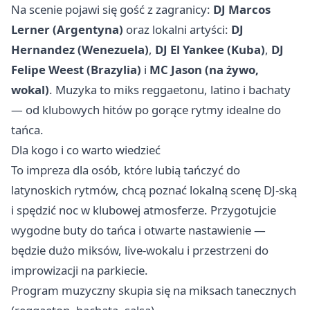
Na scenie pojawi się gość z zagranicy:
DJ Marcos
Lerner (Argentyna)
oraz lokalni artyści:
DJ
Hernandez (Wenezuela)
,
DJ El Yankee (Kuba)
,
DJ
Felipe Weest (Brazylia)
i
MC Jason (na żywo,
wokal)
. Muzyka to miks reggaetonu, latino i bachaty
— od klubowych hitów po gorące rytmy idealne do
tańca.
Dla kogo i co warto wiedzieć
To impreza dla osób, które lubią tańczyć do
latynoskich rytmów, chcą poznać lokalną scenę DJ‑ską
i spędzić noc w klubowej atmosferze. Przygotujcie
wygodne buty do tańca i otwarte nastawienie —
będzie dużo miksów, live‑wokalu i przestrzeni do
improwizacji na parkiecie.
Program muzyczny skupia się na miksach tanecznych