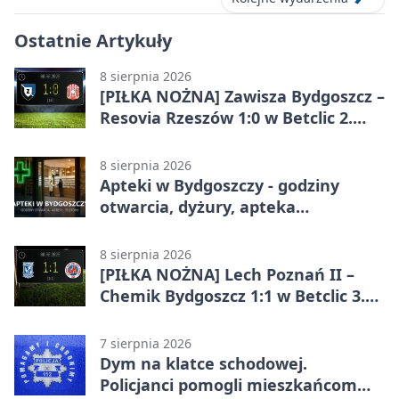
Ostatnie Artykuły
8 sierpnia 2026
[PIŁKA NOŻNA] Zawisza Bydgoszcz –
Resovia Rzeszów 1:0 w Betclic 2.
lidze. Pierwsza wygrana gospodarzy
8 sierpnia 2026
Apteki w Bydgoszczy - godziny
otwarcia, dyżury, apteka
całodobowa
8 sierpnia 2026
[PIŁKA NOŻNA] Lech Poznań II –
Chemik Bydgoszcz 1:1 w Betclic 3.
Lidze Grupa 2 (Grupa II).
Bydgoszczanie wywieźli punkt z
7 sierpnia 2026
Wronek
Dym na klatce schodowej.
Policjanci pomogli mieszkańcom