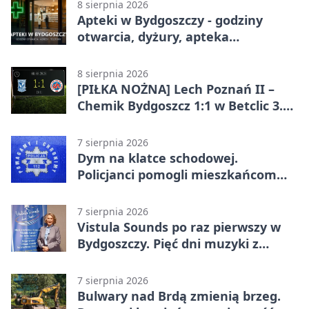
8 sierpnia 2026
Apteki w Bydgoszczy - godziny
otwarcia, dyżury, apteka
całodobowa
8 sierpnia 2026
[PIŁKA NOŻNA] Lech Poznań II –
Chemik Bydgoszcz 1:1 w Betclic 3.
Lidze Grupa 2 (Grupa II).
Bydgoszczanie wywieźli punkt z
7 sierpnia 2026
Wronek
Dym na klatce schodowej.
Policjanci pomogli mieszkańcom
opuścić blok
7 sierpnia 2026
Vistula Sounds po raz pierwszy w
Bydgoszczy. Pięć dni muzyki z
całego świata
7 sierpnia 2026
Bulwary nad Brdą zmienią brzeg.