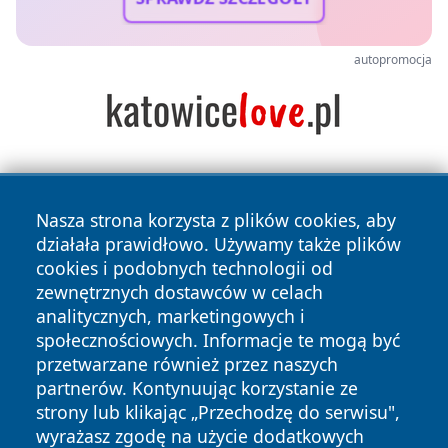
autopromocja
Nasza strona korzysta z plików cookies, aby
działała prawidłowo. Używamy także plików
cookies i podobnych technologii od
zewnętrznych dostawców w celach
Copyright © 2026 pulsbydgoszczy.pl Wszystkie prawa
analitycznych, marketingowych i
zastrzeżone.
społecznościowych. Informacje te mogą być
przetwarzane również przez naszych
partnerów. Kontynuując korzystanie ze
Polityka
Polityka
News
Autorzy
strony lub klikając „Przechodzę do serwisu",
Prywatności
Cookies
wyrażasz zgodę na użycie dodatkowych