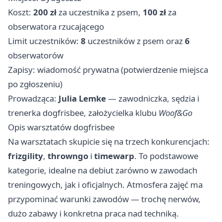
Koszt:
200 zł
za uczestnika z psem,
100 zł
za
obserwatora rzucającego
Limit uczestników:
8
uczestników z psem oraz
6
obserwatorów
Zapisy: wiadomość prywatna (potwierdzenie miejsca
po zgłoszeniu)
Prowadząca:
Julia Lemke
— zawodniczka, sędzia i
trenerka dogfrisbee, założycielka klubu
Woof&Go
Opis warsztatów dogfrisbee
Na warsztatach skupicie się na trzech konkurencjach:
frizgility
,
throwngo
i
timewarp
. To podstawowe
kategorie, idealne na debiut zarówno w zawodach
treningowych, jak i oficjalnych. Atmosfera zajęć ma
przypominać warunki zawodów — trochę nerwów,
dużo zabawy i konkretna praca nad techniką.