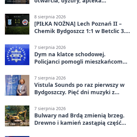
otwarcia, dyżury, apteka
całodobowa
8 sierpnia 2026
[PIŁKA NOŻNA] Lech Poznań II –
Chemik Bydgoszcz 1:1 w Betclic 3.
Lidze Grupa 2 (Grupa II).
Bydgoszczanie wywieźli punkt z
7 sierpnia 2026
Wronek
Dym na klatce schodowej.
Policjanci pomogli mieszkańcom
opuścić blok
7 sierpnia 2026
Vistula Sounds po raz pierwszy w
Bydgoszczy. Pięć dni muzyki z
całego świata
7 sierpnia 2026
Bulwary nad Brdą zmienią brzeg.
Drewno i kamień zastąpią część
betonu