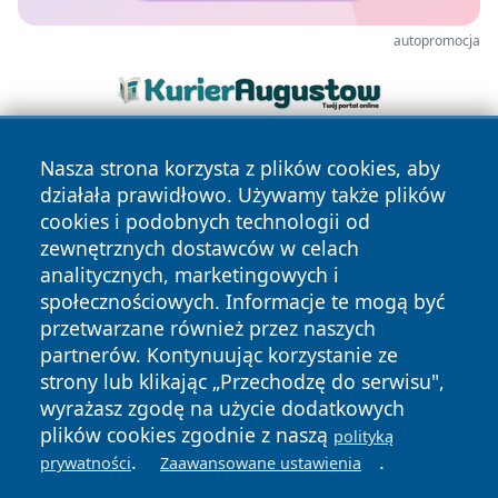
autopromocja
Nasza strona korzysta z plików cookies, aby
działała prawidłowo. Używamy także plików
cookies i podobnych technologii od
zewnętrznych dostawców w celach
analitycznych, marketingowych i
Copyright © 2026 pulsbydgoszczy.pl Wszystkie prawa
społecznościowych. Informacje te mogą być
zastrzeżone.
przetwarzane również przez naszych
partnerów. Kontynuując korzystanie ze
strony lub klikając „Przechodzę do serwisu",
Polityka
Polityka
News
Autorzy
wyrażasz zgodę na użycie dodatkowych
Prywatności
Cookies
plików cookies zgodnie z naszą
polityką
.
.
prywatności
Zaawansowane ustawienia