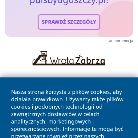
SPRAWDŹ SZCZEGÓŁY
autopromocja
Nasza strona korzysta z plików cookies, aby
działała prawidłowo. Używamy także plików
cookies i podobnych technologii od
zewnętrznych dostawców w celach
Copyright © 2026 pulsbydgoszczy.pl Wszystkie prawa
analitycznych, marketingowych i
zastrzeżone.
społecznościowych. Informacje te mogą być
przetwarzane również przez naszych