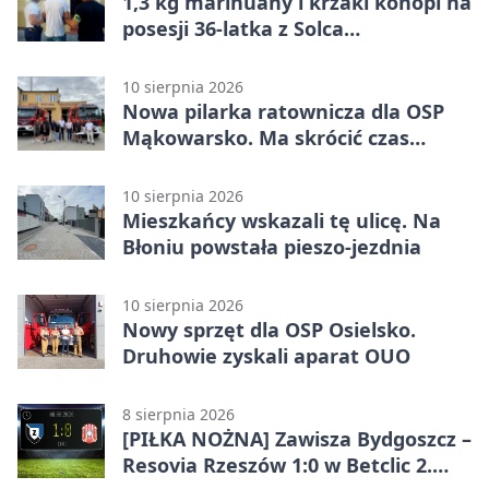
1,3 kg marihuany i krzaki konopi na
posesji 36-latka z Solca
Kujawskiego
10 sierpnia 2026
Nowa pilarka ratownicza dla OSP
Mąkowarsko. Ma skrócić czas
działań
10 sierpnia 2026
Mieszkańcy wskazali tę ulicę. Na
Błoniu powstała pieszo-jezdnia
10 sierpnia 2026
Nowy sprzęt dla OSP Osielsko.
Druhowie zyskali aparat OUO
8 sierpnia 2026
[PIŁKA NOŻNA] Zawisza Bydgoszcz –
Resovia Rzeszów 1:0 w Betclic 2.