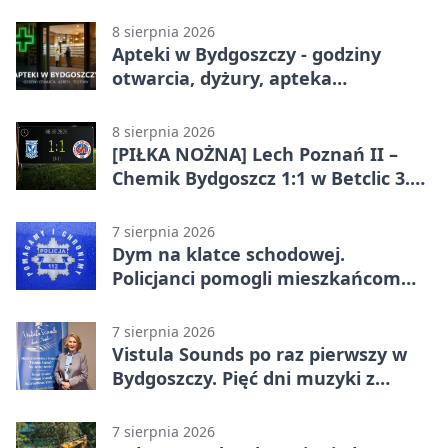
lidze. Pierwsza wygrana gospodarzy
8 sierpnia 2026
Apteki w Bydgoszczy - godziny
otwarcia, dyżury, apteka
całodobowa
8 sierpnia 2026
[PIŁKA NOŻNA] Lech Poznań II –
Chemik Bydgoszcz 1:1 w Betclic 3.
Lidze Grupa 2 (Grupa II).
Bydgoszczanie wywieźli punkt z
7 sierpnia 2026
Wronek
Dym na klatce schodowej.
Policjanci pomogli mieszkańcom
opuścić blok
7 sierpnia 2026
Vistula Sounds po raz pierwszy w
Bydgoszczy. Pięć dni muzyki z
całego świata
7 sierpnia 2026