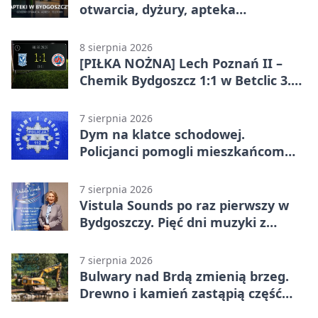
otwarcia, dyżury, apteka
całodobowa
8 sierpnia 2026
[PIŁKA NOŻNA] Lech Poznań II –
Chemik Bydgoszcz 1:1 w Betclic 3.
Lidze Grupa 2 (Grupa II).
Bydgoszczanie wywieźli punkt z
7 sierpnia 2026
Wronek
Dym na klatce schodowej.
Policjanci pomogli mieszkańcom
opuścić blok
7 sierpnia 2026
Vistula Sounds po raz pierwszy w
Bydgoszczy. Pięć dni muzyki z
całego świata
7 sierpnia 2026
Bulwary nad Brdą zmienią brzeg.
Drewno i kamień zastąpią część
betonu