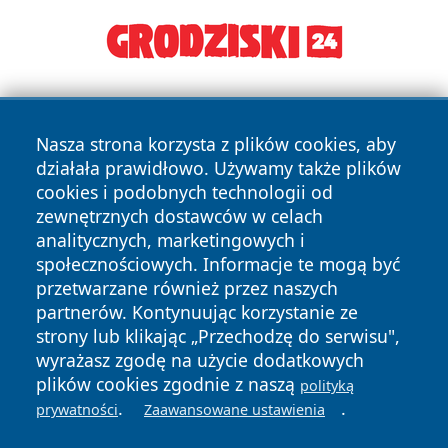
Nasza strona korzysta z plików cookies, aby
działała prawidłowo. Używamy także plików
cookies i podobnych technologii od
zewnętrznych dostawców w celach
Copyright © 2026 pulsbydgoszczy.pl Wszystkie prawa
analitycznych, marketingowych i
zastrzeżone.
społecznościowych. Informacje te mogą być
przetwarzane również przez naszych
partnerów. Kontynuując korzystanie ze
Polityka
Polityka
News
Autorzy
strony lub klikając „Przechodzę do serwisu",
Prywatności
Cookies
wyrażasz zgodę na użycie dodatkowych
plików cookies zgodnie z naszą
polityką
.
.
prywatności
Zaawansowane ustawienia