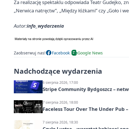
Za realizację spektaklu odpowiada Teatr Gudejko, zn
„Nerwica natręctw”, „Między łóżkami” czy „Goło i we
Autor:
info_wydarzenia
Zaobserwuj nas!
Facebook
Google News
Nadchodzące wydarzenia
6 sierpnia 2026, 17:00
Stripe Community Bydgoszcz – netw
7 sierpnia 2026, 18:00
Faceless Tour Over The Under Pub 
7 sierpnia 2026, 18:30
Czułe Lustra – warsztat kobiecej ene