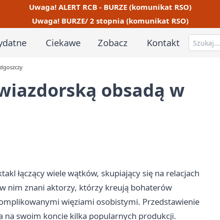
Uwaga! ALERT RCB - BURZE (komunikat RSO)
Uwaga! BURZE/ 2 stopnia (komunikat RSO)
ydatne
Ciekawe
Zobacz
Kontakt
ydgoszczy
gwiazdorską obsadą w
akl łączący wiele wątków, skupiający się na relacjach
w nim znani aktorzy, którzy kreują bohaterów
skomplikowanymi więziami osobistymi. Przedstawienie
 na swoim koncie kilka popularnych produkcji.