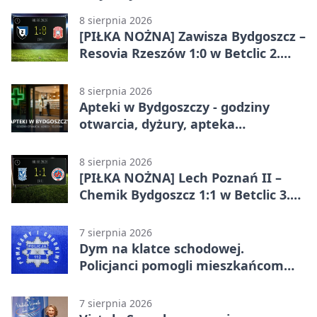
8 sierpnia 2026
[PIŁKA NOŻNA] Zawisza Bydgoszcz –
Resovia Rzeszów 1:0 w Betclic 2.
lidze. Pierwsza wygrana gospodarzy
8 sierpnia 2026
Apteki w Bydgoszczy - godziny
otwarcia, dyżury, apteka
całodobowa
8 sierpnia 2026
[PIŁKA NOŻNA] Lech Poznań II –
Chemik Bydgoszcz 1:1 w Betclic 3.
Lidze Grupa 2 (Grupa II).
Bydgoszczanie wywieźli punkt z
7 sierpnia 2026
Wronek
Dym na klatce schodowej.
Policjanci pomogli mieszkańcom
opuścić blok
7 sierpnia 2026