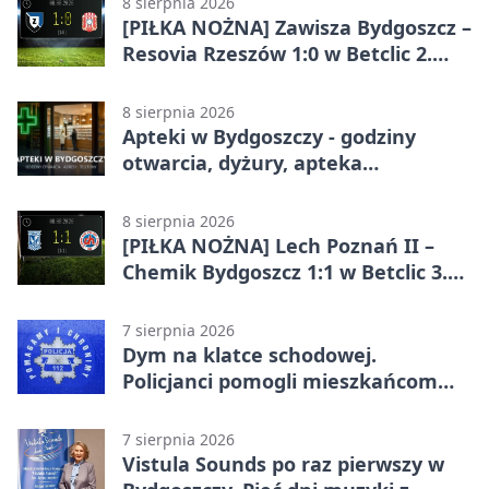
8 sierpnia 2026
[PIŁKA NOŻNA] Zawisza Bydgoszcz –
Resovia Rzeszów 1:0 w Betclic 2.
lidze. Pierwsza wygrana gospodarzy
8 sierpnia 2026
Apteki w Bydgoszczy - godziny
otwarcia, dyżury, apteka
całodobowa
8 sierpnia 2026
[PIŁKA NOŻNA] Lech Poznań II –
Chemik Bydgoszcz 1:1 w Betclic 3.
Lidze Grupa 2 (Grupa II).
Bydgoszczanie wywieźli punkt z
7 sierpnia 2026
Wronek
Dym na klatce schodowej.
Policjanci pomogli mieszkańcom
opuścić blok
7 sierpnia 2026
Vistula Sounds po raz pierwszy w