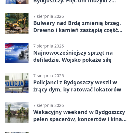
Bydgoszczy. Pięć dni muzyki z
całego świata
7 sierpnia 2026
Bulwary nad Brdą zmienią brzeg.
Drewno i kamień zastąpią część
betonu
7 sierpnia 2026
Najnowocześniejszy sprzęt na
defiladzie. Wojsko pokaże siłę
7 sierpnia 2026
Policjanci z Bydgoszczy weszli w
żrący dym, by ratować lokatorów
7 sierpnia 2026
Wakacyjny weekend w Bydgoszczy
pełen spacerów, koncertów i kina
pod chmurką