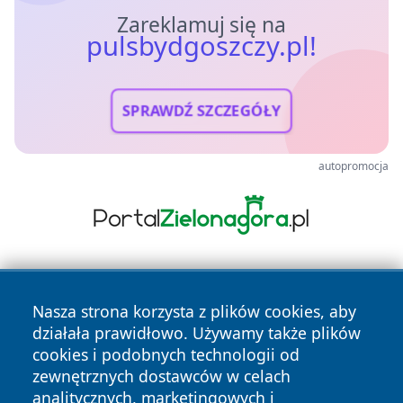
Zareklamuj się na
pulsbydgoszczy.pl!
SPRAWDŹ SZCZEGÓŁY
autopromocja
Nasza strona korzysta z plików cookies, aby
działała prawidłowo. Używamy także plików
cookies i podobnych technologii od
zewnętrznych dostawców w celach
Copyright © 2026 pulsbydgoszczy.pl Wszystkie prawa
analitycznych, marketingowych i
zastrzeżone.