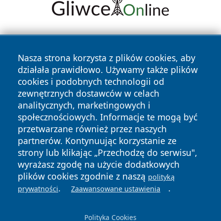
Nasza strona korzysta z plików cookies, aby
działała prawidłowo. Używamy także plików
cookies i podobnych technologii od
zewnętrznych dostawców w celach
Copyright © 2026 pulsbydgoszczy.pl Wszystkie prawa
analitycznych, marketingowych i
zastrzeżone.
społecznościowych. Informacje te mogą być
przetwarzane również przez naszych
partnerów. Kontynuując korzystanie ze
Polityka
Polityka
News
Autorzy
strony lub klikając „Przechodzę do serwisu",
Prywatności
Cookies
wyrażasz zgodę na użycie dodatkowych
plików cookies zgodnie z naszą
polityką
.
.
prywatności
Zaawansowane ustawienia
Polityka Cookies