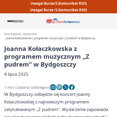
Uwaga! Burze/2 (komunikat RSO)
Uwaga! Burze /2 (komunikat RSO)
MENU
Strona główna
Wydarzenia
Joanna Kołaczkowska z programem muzycznym „Z pudrem” w Bydgoszczy
Joanna Kołaczkowska z
programem muzycznym „Z
pudrem” w Bydgoszczy
4 lipca 2025
1 min czytania
Udostępnij
W Bydgoszczy odbędzie się koncert Joanny
Kołaczkowskiej z najnowszym programem
zatytułowanym „Z pudrem”. Wydarzenie zapowiada
się jako muzyczna podróż pełna humorystycznych i