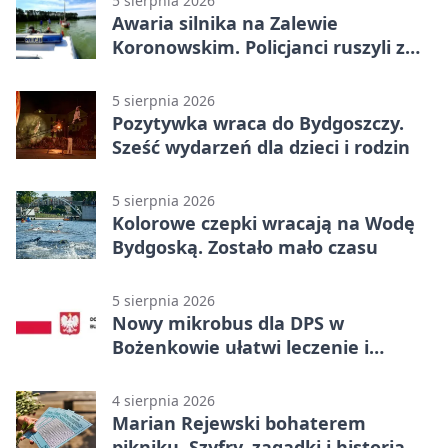
5 sierpnia 2026
Awaria silnika na Zalewie
Koronowskim. Policjanci ruszyli z
pomocą
5 sierpnia 2026
Pozytywka wraca do Bydgoszczy.
Sześć wydarzeń dla dzieci i rodzin
5 sierpnia 2026
Kolorowe czepki wracają na Wodę
Bydgoską. Zostało mało czasu
5 sierpnia 2026
Nowy mikrobus dla DPS w
Bożenkowie ułatwi leczenie i
rehabilitację
4 sierpnia 2026
Marian Rejewski bohaterem
pikniku. Szyfry, zagadki i historia