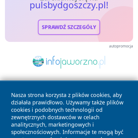
pulsbydgoszczy.pl!
SPRAWDŹ SZCZEGÓŁY
autopromocja
Nasza strona korzysta z plików cookies, aby
działała prawidłowo. Używamy także plików
cookies i podobnych technologii od
zewnętrznych dostawców w celach
Copyright © 2026 pulsbydgoszczy.pl Wszystkie prawa
analitycznych, marketingowych i
zastrzeżone.
społecznościowych. Informacje te mogą być