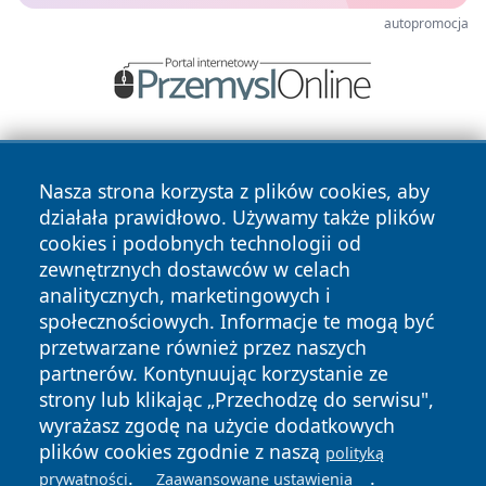
autopromocja
Nasza strona korzysta z plików cookies, aby
działała prawidłowo. Używamy także plików
cookies i podobnych technologii od
zewnętrznych dostawców w celach
Copyright © 2026 pulsbydgoszczy.pl Wszystkie prawa
analitycznych, marketingowych i
zastrzeżone.
społecznościowych. Informacje te mogą być
przetwarzane również przez naszych
partnerów. Kontynuując korzystanie ze
Polityka
Polityka
News
Autorzy
strony lub klikając „Przechodzę do serwisu",
Prywatności
Cookies
wyrażasz zgodę na użycie dodatkowych
plików cookies zgodnie z naszą
polityką
.
.
prywatności
Zaawansowane ustawienia