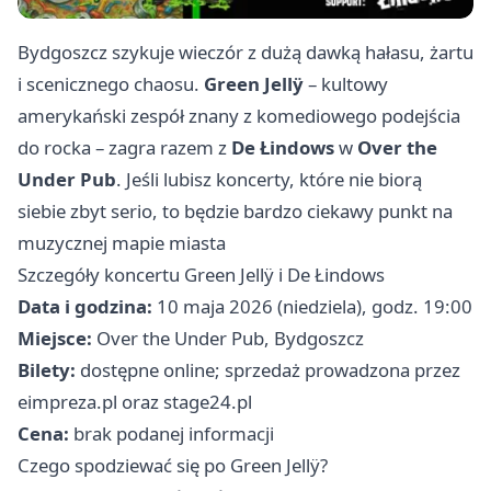
Bydgoszcz szykuje wieczór z dużą dawką hałasu, żartu
i scenicznego chaosu.
Green Jellÿ
– kultowy
amerykański zespół znany z komediowego podejścia
do rocka – zagra razem z
De Łindows
w
Over the
Under Pub
. Jeśli lubisz koncerty, które nie biorą
siebie zbyt serio, to będzie bardzo ciekawy punkt na
muzycznej mapie miasta
Szczegóły koncertu Green Jellÿ i De Łindows
Data i godzina:
10 maja 2026 (niedziela), godz. 19:00
Miejsce:
Over the Under Pub, Bydgoszcz
Bilety:
dostępne online; sprzedaż prowadzona przez
eimpreza.pl oraz stage24.pl
Cena:
brak podanej informacji
Czego spodziewać się po Green Jellÿ?