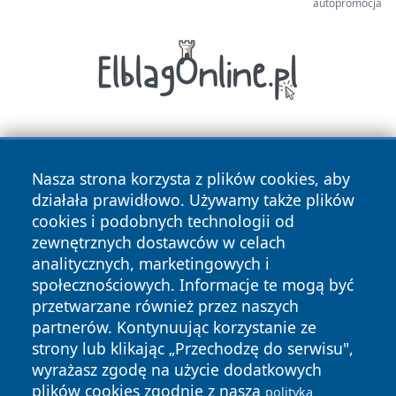
autopromocja
Nasza strona korzysta z plików cookies, aby
działała prawidłowo. Używamy także plików
cookies i podobnych technologii od
zewnętrznych dostawców w celach
Copyright © 2026 pulsbydgoszczy.pl Wszystkie prawa
analitycznych, marketingowych i
zastrzeżone.
społecznościowych. Informacje te mogą być
przetwarzane również przez naszych
partnerów. Kontynuując korzystanie ze
Polityka
Polityka
News
Autorzy
strony lub klikając „Przechodzę do serwisu",
Prywatności
Cookies
wyrażasz zgodę na użycie dodatkowych
plików cookies zgodnie z naszą
polityką