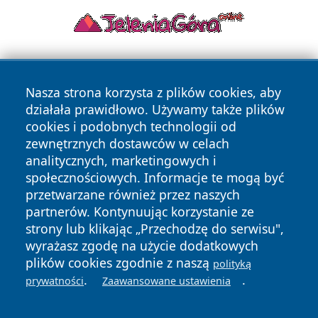
Nasza strona korzysta z plików cookies, aby
działała prawidłowo. Używamy także plików
cookies i podobnych technologii od
zewnętrznych dostawców w celach
Copyright © 2026 pulsbydgoszczy.pl Wszystkie prawa
analitycznych, marketingowych i
zastrzeżone.
społecznościowych. Informacje te mogą być
przetwarzane również przez naszych
partnerów. Kontynuując korzystanie ze
Polityka
Polityka
News
Autorzy
strony lub klikając „Przechodzę do serwisu",
Prywatności
Cookies
wyrażasz zgodę na użycie dodatkowych
plików cookies zgodnie z naszą
polityką
.
.
prywatności
Zaawansowane ustawienia