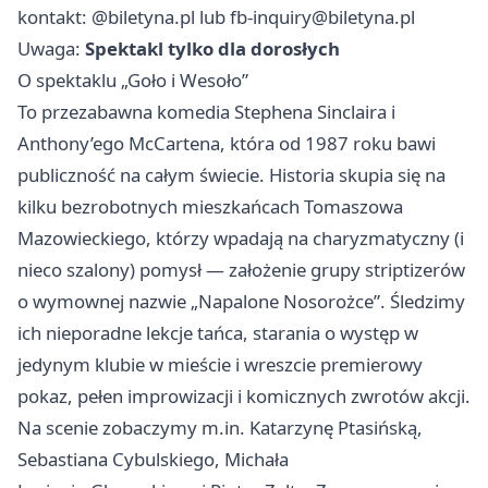
kontakt: @biletyna.pl lub
fb-inquiry@biletyna.pl
Uwaga:
Spektakl tylko dla dorosłych
O spektaklu „Goło i Wesoło”
To przezabawna komedia Stephena Sinclaira i
Anthony’ego McCartena, która od 1987 roku bawi
publiczność na całym świecie. Historia skupia się na
kilku bezrobotnych mieszkańcach Tomaszowa
Mazowieckiego, którzy wpadają na charyzmatyczny (i
nieco szalony) pomysł — założenie grupy striptizerów
o wymownej nazwie „Napalone Nosorożce”. Śledzimy
ich nieporadne lekcje tańca, starania o występ w
jedynym klubie w mieście i wreszcie premierowy
pokaz, pełen improwizacji i komicznych zwrotów akcji.
Na scenie zobaczymy m.in. Katarzynę Ptasińską,
Sebastiana Cybulskiego, Michała