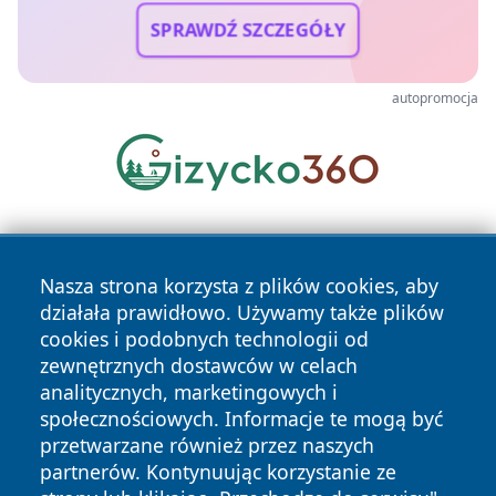
SPRAWDŹ SZCZEGÓŁY
autopromocja
Nasza strona korzysta z plików cookies, aby
działała prawidłowo. Używamy także plików
cookies i podobnych technologii od
zewnętrznych dostawców w celach
Copyright © 2026 pulsbydgoszczy.pl Wszystkie prawa
analitycznych, marketingowych i
zastrzeżone.
społecznościowych. Informacje te mogą być
przetwarzane również przez naszych
partnerów. Kontynuując korzystanie ze
Polityka
Polityka
News
Autorzy