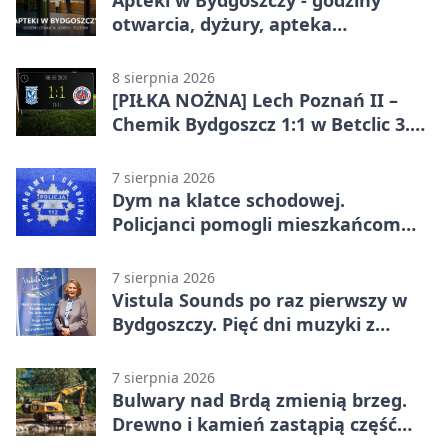
Apteki w Bydgoszczy - godziny
otwarcia, dyżury, apteka
całodobowa
8 sierpnia 2026
[PIŁKA NOŻNA] Lech Poznań II –
Chemik Bydgoszcz 1:1 w Betclic 3.
Lidze Grupa 2 (Grupa II).
Bydgoszczanie wywieźli punkt z
7 sierpnia 2026
Wronek
Dym na klatce schodowej.
Policjanci pomogli mieszkańcom
opuścić blok
7 sierpnia 2026
Vistula Sounds po raz pierwszy w
Bydgoszczy. Pięć dni muzyki z
całego świata
7 sierpnia 2026
Bulwary nad Brdą zmienią brzeg.
Drewno i kamień zastąpią część