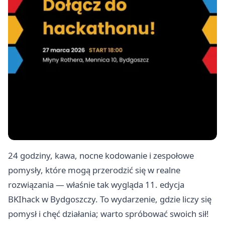
24 godziny, kawa, nocne kodowanie i zespołowe
pomysły, które mogą przerodzić się w realne
rozwiązania — właśnie tak wygląda 11. edycja
BKIhack w Bydgoszczy. To wydarzenie, gdzie liczy się
pomysł i chęć działania; warto spróbować swoich sił!