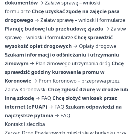
dokumentów
→
Załatw sprawę – wnioski i
formularze
Chcę uzyskać zgodę na zajęcie pasa
drogowego
→
Załatw sprawę – wnioski i formularze
Planuję budowę lub przebudowę zjazdu
→
Załatw
sprawę – wnioski i formularze
Chcę sprawdzić
wysokość opłat drogowych
→
Opłaty drogowe
Szukam informacji o odśnieżaniu i utrzymaniu
zimowym
→
Plan zimowego utrzymania dróg
Chcę
sprawdzić godziny kursowania promu w
Koronowie
→
Prom Koronowo – przeprawa przez
Zalew Koronowski
Chcę zgłosić dziurę w drodze lub
inną szkodę
→
FAQ
Chcę złożyć wniosek przez
internet (ePUAP)
→
FAQ
Szukam odpowiedzi na
najczęstsze pytania
→
FAQ
Kontakt i siedziba
Zarząd Dróg Powiatowych mieści się w budynku przy