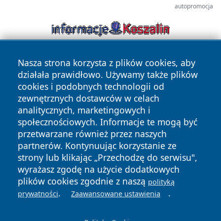
autopromocja
Nasza strona korzysta z plików cookies, aby
działała prawidłowo. Używamy także plików
cookies i podobnych technologii od
zewnętrznych dostawców w celach
analitycznych, marketingowych i
Copyright © 2026 pulsbydgoszczy.pl Wszystkie prawa
społecznościowych. Informacje te mogą być
zastrzeżone.
przetwarzane również przez naszych
partnerów. Kontynuując korzystanie ze
strony lub klikając „Przechodzę do serwisu",
Polityka
Polityka
News
Autorzy
wyrażasz zgodę na użycie dodatkowych
Prywatności
Cookies
plików cookies zgodnie z naszą
polityką
.
.
prywatności
Zaawansowane ustawienia