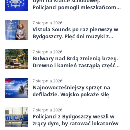
Dym na klatce schodowej.
Policjanci pomogli mieszkańcom
opuścić blok
7 sierpnia 2026
Vistula Sounds po raz pierwszy w
Bydgoszczy. Pięć dni muzyki z
całego świata
7 sierpnia 2026
Bulwary nad Brdą zmienią brzeg.
Drewno i kamień zastąpią część
betonu
7 sierpnia 2026
Najnowocześniejszy sprzęt na
defiladzie. Wojsko pokaże siłę
7 sierpnia 2026
Policjanci z Bydgoszczy weszli w
żrący dym, by ratować lokatorów