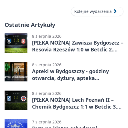
Kolejne wydarzenia
Ostatnie Artykuły
8 sierpnia 2026
[PIŁKA NOŻNA] Zawisza Bydgoszcz –
Resovia Rzeszów 1:0 w Betclic 2.
lidze. Pierwsza wygrana gospodarzy
8 sierpnia 2026
Apteki w Bydgoszczy - godziny
otwarcia, dyżury, apteka
całodobowa
8 sierpnia 2026
[PIŁKA NOŻNA] Lech Poznań II –
Chemik Bydgoszcz 1:1 w Betclic 3.
Lidze Grupa 2 (Grupa II).
Bydgoszczanie wywieźli punkt z
7 sierpnia 2026
Wronek