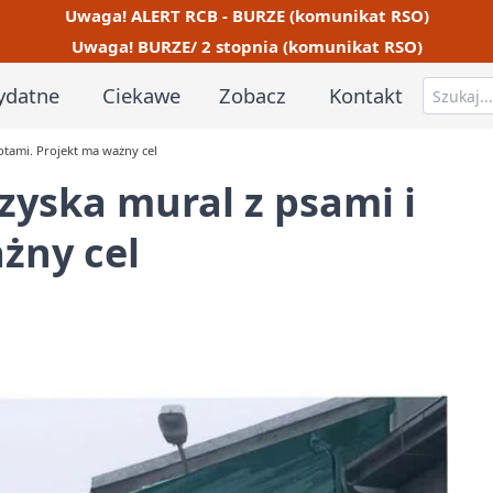
Uwaga! ALERT RCB - BURZE (komunikat RSO)
Uwaga! BURZE/ 2 stopnia (komunikat RSO)
ydatne
Ciekawe
Zobacz
Kontakt
otami. Projekt ma ważny cel
zyska mural z psami i
żny cel