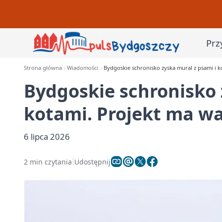
Prz
Strona główna
Wiadomości
Bydgoskie schronisko zyska mural z psami i k
Bydgoskie schronisko 
kotami. Projekt ma wa
6 lipca 2026
2 min czytania
Udostępnij