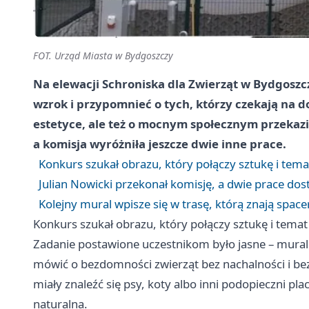
FOT. Urząd Miasta w Bydgoszczy
Na elewacji Schroniska dla Zwierząt w Bydgoszc
wzrok i przypomnieć o tych, którzy czekają na d
estetyce, ale też o mocnym społecznym przekazi
a komisja wyróżniła jeszcze dwie inne prace.
Konkurs szukał obrazu, który połączy sztukę i te
Julian Nowicki przekonał komisję, a dwie prace dos
Kolejny mural wpisze się w trasę, którą znają spacer
Konkurs szukał obrazu, który połączy sztukę i tem
Zadanie postawione uczestnikom było jasne – mural 
mówić o bezdomności zwierząt bez nachalności i b
miały znaleźć się psy, koty albo inni podopieczni pla
naturalna.