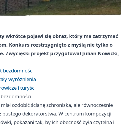
zy wkrótce pojawi się obraz, który ma zatrzymać
om. Konkurs rozstrzygnięto z myślą nie tylko o
e. Zwycięski projekt przygotował Julian Nowicki,
mat bezdomności
tały wyróżnienia
owicze i turyści
at bezdomności
miał ozdobić ścianę schroniska, ale równocześnie
ez pustego dekoratorstwa. W centrum kompozycji
cówki, pokazani tak, by ich obecność była czytelna i