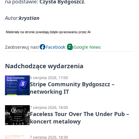
na podstawie:
Czysta Bydgoszcz
.
Autor:
krystian
Zaobserwuj nas!
Facebook
Google News
Nadchodzące wydarzenia
6 sierpnia 2026, 17:00
Stripe Community Bydgoszcz –
networking IT
7 sierpnia 2026, 18:00
Faceless Tour Over The Under Pub –
koncert metalowy
7 sierpnia 2026, 18:30