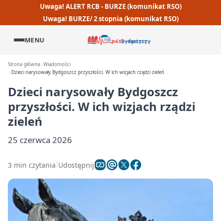
Uwaga! ALERT RCB - BURZE (komunikat RSO)
Uwaga! BURZE/ 2 stopnia (komunikat RSO)
MENU
Strona główna
Wiadomości
Dzieci narysowały Bydgoszcz przyszłości. W ich wizjach rządzi zieleń
Dzieci narysowały Bydgoszcz
przyszłości. W ich wizjach rządzi
zieleń
25 czerwca 2026
3 min czytania
Udostępnij