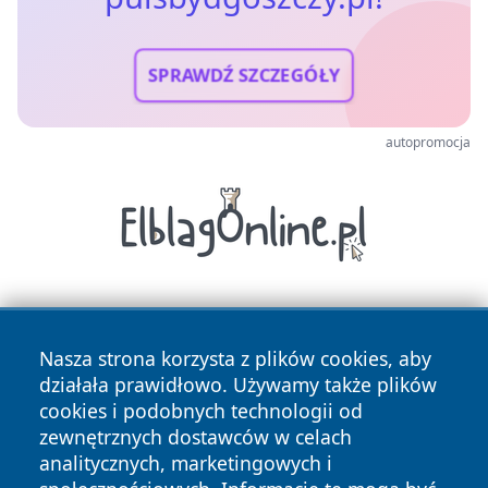
SPRAWDŹ SZCZEGÓŁY
autopromocja
Nasza strona korzysta z plików cookies, aby
działała prawidłowo. Używamy także plików
cookies i podobnych technologii od
zewnętrznych dostawców w celach
Copyright © 2026 pulsbydgoszczy.pl Wszystkie prawa
analitycznych, marketingowych i
zastrzeżone.