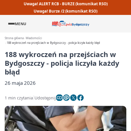
Uwaga! ALERT RCB - BURZE (komunikat RSO)
Uwaga! Burze /2 (komunikat RSO)
MENU
Strona główna
Wiadomości
188 wykroczeń na przejściach w Bydgoszczy - policja liczyła każdy błąd
188 wykroczeń na przejściach w
Bydgoszczy - policja liczyła każdy
błąd
26 maja 2026
1 min czytania
Udostępnij