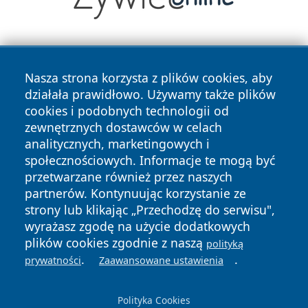
Nasza strona korzysta z plików cookies, aby
działała prawidłowo. Używamy także plików
cookies i podobnych technologii od
zewnętrznych dostawców w celach
Copyright © 2026 pulsbydgoszczy.pl Wszystkie prawa
analitycznych, marketingowych i
zastrzeżone.
społecznościowych. Informacje te mogą być
przetwarzane również przez naszych
partnerów. Kontynuując korzystanie ze
Polityka
Polityka
News
Autorzy
strony lub klikając „Przechodzę do serwisu",
Prywatności
Cookies
wyrażasz zgodę na użycie dodatkowych
plików cookies zgodnie z naszą
polityką
.
.
prywatności
Zaawansowane ustawienia
Polityka Cookies