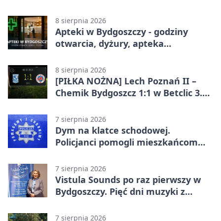
lidze. Pierwsza wygrana gospodarzy
8 sierpnia 2026
Apteki w Bydgoszczy - godziny
otwarcia, dyżury, apteka
całodobowa
8 sierpnia 2026
[PIŁKA NOŻNA] Lech Poznań II –
Chemik Bydgoszcz 1:1 w Betclic 3.
Lidze Grupa 2 (Grupa II).
Bydgoszczanie wywieźli punkt z
7 sierpnia 2026
Wronek
Dym na klatce schodowej.
Policjanci pomogli mieszkańcom
opuścić blok
7 sierpnia 2026
Vistula Sounds po raz pierwszy w
Bydgoszczy. Pięć dni muzyki z
całego świata
7 sierpnia 2026