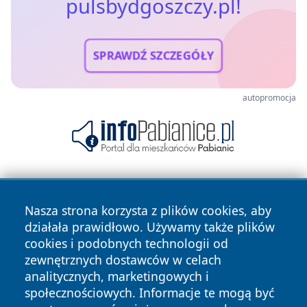
pulsbydgoszczy.pl!
SPRAWDŹ SZCZEGÓŁY
autopromocja
Nasza strona korzysta z plików cookies, aby
działała prawidłowo. Używamy także plików
cookies i podobnych technologii od
zewnętrznych dostawców w celach
Copyright © 2026 pulsbydgoszczy.pl Wszystkie prawa
analitycznych, marketingowych i
zastrzeżone.
społecznościowych. Informacje te mogą być