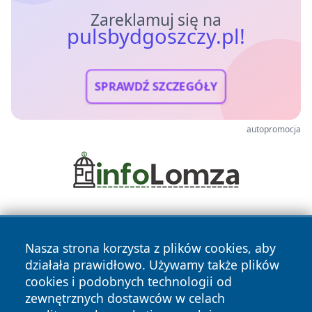
Zareklamuj się na
pulsbydgoszczy.pl!
SPRAWDŹ SZCZEGÓŁY
autopromocja
Nasza strona korzysta z plików cookies, aby
działała prawidłowo. Używamy także plików
cookies i podobnych technologii od
zewnętrznych dostawców w celach
Copyright © 2026 pulsbydgoszczy.pl Wszystkie prawa