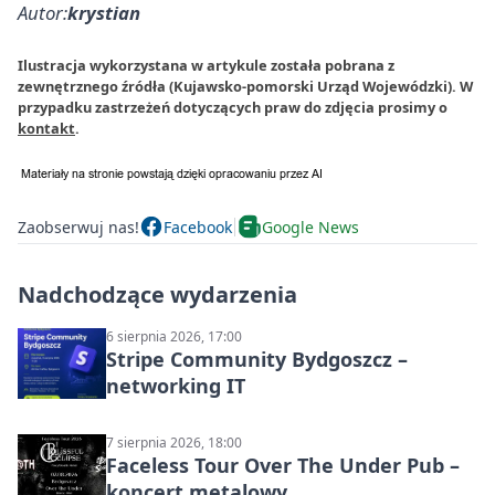
Autor:
krystian
Ilustracja wykorzystana w artykule została pobrana z
zewnętrznego źródła (Kujawsko-pomorski Urząd Wojewódzki). W
przypadku zastrzeżeń dotyczących praw do zdjęcia prosimy o
kontakt
.
Zaobserwuj nas!
Facebook
Google News
Nadchodzące wydarzenia
6 sierpnia 2026, 17:00
Stripe Community Bydgoszcz –
networking IT
7 sierpnia 2026, 18:00
Faceless Tour Over The Under Pub –
koncert metalowy