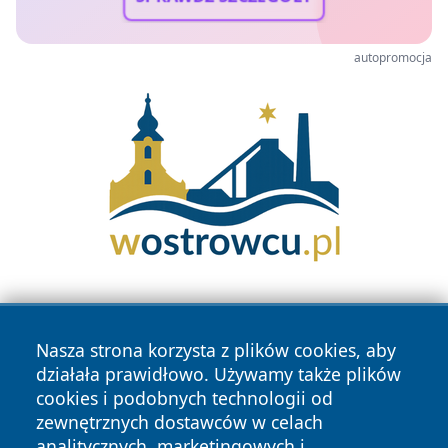
autopromocja
Nasza strona korzysta z plików cookies, aby
działała prawidłowo. Używamy także plików
cookies i podobnych technologii od
zewnętrznych dostawców w celach
Copyright © 2026 pulsbydgoszczy.pl Wszystkie prawa
analitycznych, marketingowych i