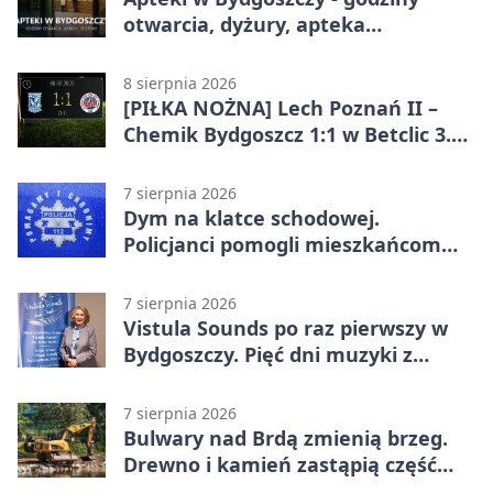
otwarcia, dyżury, apteka
całodobowa
8 sierpnia 2026
[PIŁKA NOŻNA] Lech Poznań II –
Chemik Bydgoszcz 1:1 w Betclic 3.
Lidze Grupa 2 (Grupa II).
Bydgoszczanie wywieźli punkt z
7 sierpnia 2026
Wronek
Dym na klatce schodowej.
Policjanci pomogli mieszkańcom
opuścić blok
7 sierpnia 2026
Vistula Sounds po raz pierwszy w
Bydgoszczy. Pięć dni muzyki z
całego świata
7 sierpnia 2026
Bulwary nad Brdą zmienią brzeg.
Drewno i kamień zastąpią część
betonu