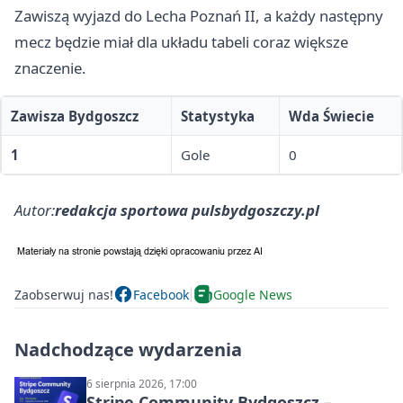
Zawiszą wyjazd do Lecha
Poznań
II, a każdy następny
mecz będzie miał dla układu tabeli coraz większe
znaczenie.
Zawisza Bydgoszcz
Statystyka
Wda Świecie
1
Gole
0
Autor:
redakcja sportowa pulsbydgoszczy.pl
Zaobserwuj nas!
Facebook
Google News
Nadchodzące wydarzenia
6 sierpnia 2026, 17:00
Stripe Community Bydgoszcz –