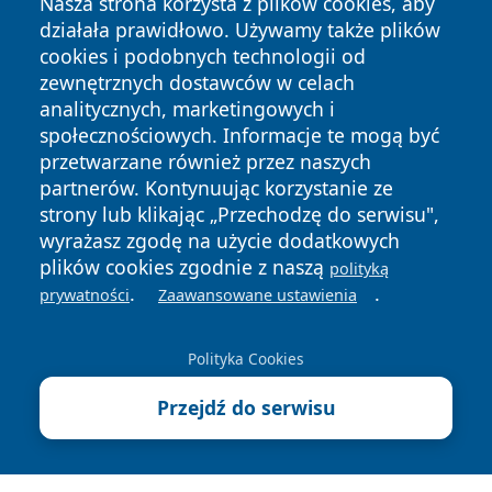
Nasza strona korzysta z plików cookies, aby
działała prawidłowo. Używamy także plików
cookies i podobnych technologii od
zewnętrznych dostawców w celach
analitycznych, marketingowych i
społecznościowych. Informacje te mogą być
Copyright © 2026 pulsbydgoszczy.pl Wszystkie prawa
przetwarzane również przez naszych
zastrzeżone.
partnerów. Kontynuując korzystanie ze
strony lub klikając „Przechodzę do serwisu",
wyrażasz zgodę na użycie dodatkowych
Polityka
Polityka
News
Autorzy
plików cookies zgodnie z naszą
Prywatności
Cookies
polityką
.
.
prywatności
Zaawansowane ustawienia
Polityka Cookies
Przejdź do serwisu