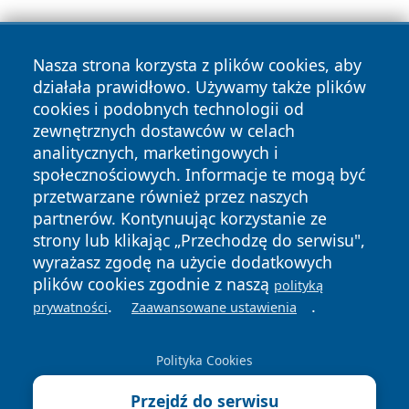
Nasza strona korzysta z plików cookies, aby
działała prawidłowo. Używamy także plików
cookies i podobnych technologii od
zewnętrznych dostawców w celach
Copyright © 2026 pulsbydgoszczy.pl Wszystkie prawa
analitycznych, marketingowych i
zastrzeżone.
społecznościowych. Informacje te mogą być
przetwarzane również przez naszych
partnerów. Kontynuując korzystanie ze
Polityka
Polityka
News
Autorzy
strony lub klikając „Przechodzę do serwisu",
Prywatności
Cookies
wyrażasz zgodę na użycie dodatkowych
plików cookies zgodnie z naszą
polityką
.
.
prywatności
Zaawansowane ustawienia
Polityka Cookies
Przejdź do serwisu