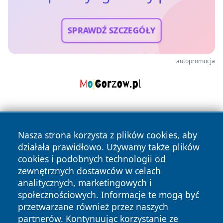
SPRAWDŹ SZCZEGÓŁY
autopromocja
Nasza strona korzysta z plików cookies, aby
działała prawidłowo. Używamy także plików
cookies i podobnych technologii od
zewnętrznych dostawców w celach
Copyright © 2026 pulsbydgoszczy.pl Wszystkie prawa
analitycznych, marketingowych i
zastrzeżone.
społecznościowych. Informacje te mogą być
przetwarzane również przez naszych
partnerów. Kontynuując korzystanie ze
Polityka
Polityka