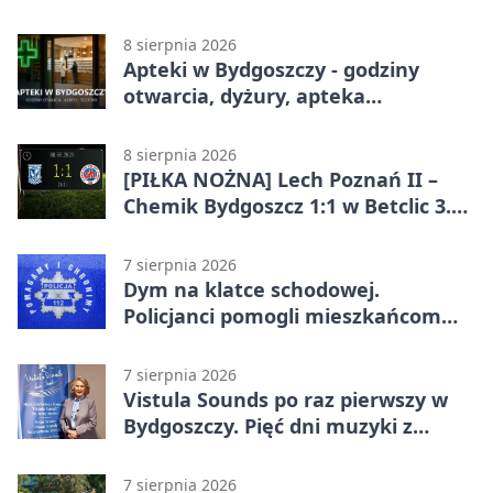
lidze. Pierwsza wygrana gospodarzy
8 sierpnia 2026
Apteki w Bydgoszczy - godziny
otwarcia, dyżury, apteka
całodobowa
8 sierpnia 2026
[PIŁKA NOŻNA] Lech Poznań II –
Chemik Bydgoszcz 1:1 w Betclic 3.
Lidze Grupa 2 (Grupa II).
Bydgoszczanie wywieźli punkt z
7 sierpnia 2026
Wronek
Dym na klatce schodowej.
Policjanci pomogli mieszkańcom
opuścić blok
7 sierpnia 2026
Vistula Sounds po raz pierwszy w
Bydgoszczy. Pięć dni muzyki z
całego świata
7 sierpnia 2026