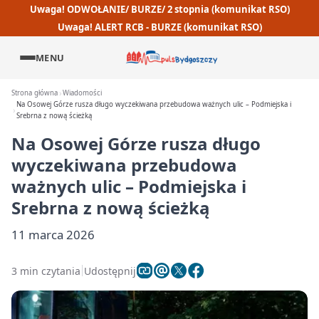
Uwaga! ODWOŁANIE/ BURZE/ 2 stopnia (komunikat RSO)
Uwaga! ALERT RCB - BURZE (komunikat RSO)
MENU
Strona główna
Wiadomości
Na Osowej Górze rusza długo wyczekiwana przebudowa ważnych ulic – Podmiejska i
Srebrna z nową ścieżką
Na Osowej Górze rusza długo
wyczekiwana przebudowa
ważnych ulic – Podmiejska i
Srebrna z nową ścieżką
11 marca 2026
3 min czytania
Udostępnij