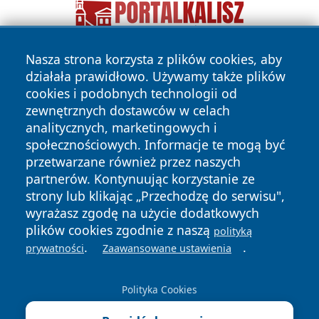
Nasza strona korzysta z plików cookies, aby
działała prawidłowo. Używamy także plików
cookies i podobnych technologii od
zewnętrznych dostawców w celach
analitycznych, marketingowych i
społecznościowych. Informacje te mogą być
Copyright © 2026 pulsbydgoszczy.pl Wszystkie prawa
przetwarzane również przez naszych
zastrzeżone.
partnerów. Kontynuując korzystanie ze
strony lub klikając „Przechodzę do serwisu",
wyrażasz zgodę na użycie dodatkowych
Polityka
Polityka
News
Autorzy
plików cookies zgodnie z naszą
polityką
Prywatności
Cookies
.
.
prywatności
Zaawansowane ustawienia
Polityka Cookies