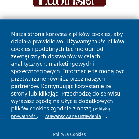
Nasza strona korzysta z plików cookies, aby
działała prawidłowo. Używamy także plików
cookies i podobnych technologii od
zewnętrznych dostawców w celach
Copyright © 2026 pulsbydgoszczy.pl Wszystkie prawa
analitycznych, marketingowych i
zastrzeżone.
społecznościowych. Informacje te mogą być
przetwarzane również przez naszych
partnerów. Kontynuując korzystanie ze
Polityka
Polityka
News
Autorzy
strony lub klikając „Przechodzę do serwisu",
Prywatności
Cookies
wyrażasz zgodę na użycie dodatkowych
plików cookies zgodnie z naszą
polityką
.
.
prywatności
Zaawansowane ustawienia
Polityka Cookies