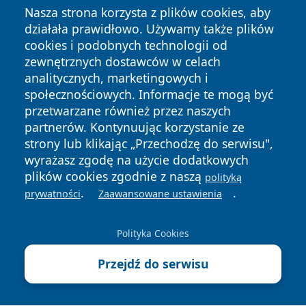
Nasza strona korzysta z plików cookies, aby
działała prawidłowo. Używamy także plików
cookies i podobnych technologii od
zewnętrznych dostawców w celach
analitycznych, marketingowych i
Copyright © 2026 pulsbydgoszczy.pl Wszystkie prawa
społecznościowych. Informacje te mogą być
zastrzeżone.
przetwarzane również przez naszych
partnerów. Kontynuując korzystanie ze
strony lub klikając „Przechodzę do serwisu",
Polityka
Polityka
wyrażasz zgodę na użycie dodatkowych
News
Autorzy
Prywatności
Cookies
plików cookies zgodnie z naszą
polityką
.
.
prywatności
Zaawansowane ustawienia
Polityka Cookies
Przejdź do serwisu