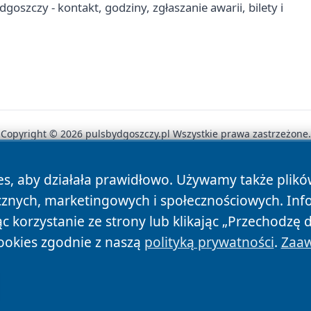
goszczy - kontakt, godziny, zgłaszanie awarii, bilety i
Copyright © 2026 pulsbydgoszczy.pl Wszystkie prawa zastrzeżone.
es, aby działała prawidłowo. Używamy także plik
News
Autorzy
Polityka Prywatności
Polityka Cookie
cznych, marketingowych i społecznościowych. Inf
 korzystanie ze strony lub klikając „Przechodzę 
ookies zgodnie z naszą
polityką prywatności
.
Zaaw