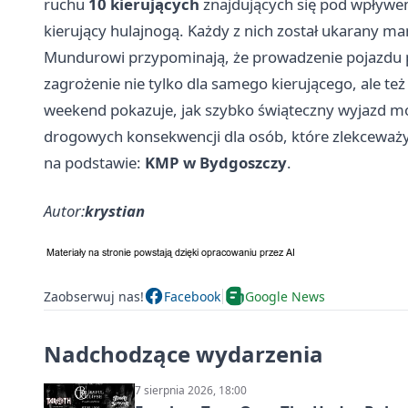
ruchu
10 kierujących
znajdujących się pod wpływem
kierujący hulajnogą. Każdy z nich został ukarany 
Mundurowi przypominają, że prowadzenie pojazdu p
zagrożenie nie tylko dla samego kierującego, ale też
weekend pokazuje, jak szybko świąteczny wyjazd może 
drogowych konsekwencji dla osób, które zlekceważ
na podstawie:
KMP w Bydgoszczy
.
Autor:
krystian
Zaobserwuj nas!
Facebook
Google News
Nadchodzące wydarzenia
7 sierpnia 2026, 18:00