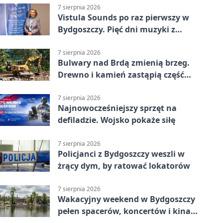
7 sierpnia 2026
Vistula Sounds po raz pierwszy w
Bydgoszczy. Pięć dni muzyki z
całego świata
7 sierpnia 2026
Bulwary nad Brdą zmienią brzeg.
Drewno i kamień zastąpią część
betonu
7 sierpnia 2026
Najnowocześniejszy sprzęt na
defiladzie. Wojsko pokaże siłę
7 sierpnia 2026
Policjanci z Bydgoszczy weszli w
żrący dym, by ratować lokatorów
7 sierpnia 2026
Wakacyjny weekend w Bydgoszczy
pełen spacerów, koncertów i kina
pod chmurką