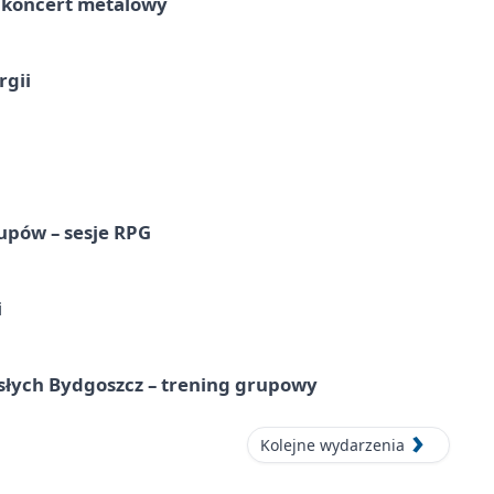
– koncert metalowy
rgii
upów – sesje RPG
i
osłych Bydgoszcz – trening grupowy
Kolejne wydarzenia