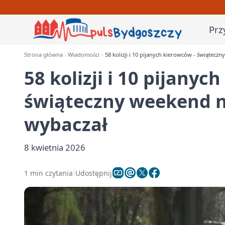
Prz
Strona główna
Wiadomości
58 kolizji i 10 pijanych kierowców - świątec
58 kolizji i 10 pijanyc
świąteczny weekend n
wybaczał
8 kwietnia 2026
1 min czytania
Udostępnij