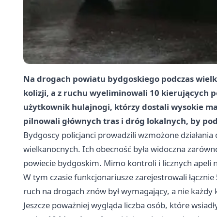
Na drogach powiatu bydgoskiego podczas wielk
kolizji, a z ruchu wyeliminowali 10 kierujących p
użytkownik hulajnogi, którzy dostali wysokie m
pilnowali głównych tras i dróg lokalnych, by po
Bydgoscy policjanci prowadzili wzmożone działania od
wielkanocnych. Ich obecność była widoczna zarówno 
powiecie bydgoskim. Mimo kontroli i licznych apeli 
W tym czasie funkcjonariusze zarejestrowali łącznie
ruch na drogach znów był wymagający, a nie każdy 
Jeszcze poważniej wygląda liczba osób, które wsiadły