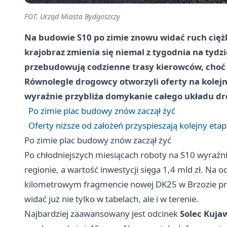
FOT. Urząd Miasta Bydgoszczy
Na budowie S10 po zimie znowu widać ruch cięż
krajobraz zmienia się niemal z tygodnia na tydzie
przebudowują codzienne trasy kierowców, choć n
Równolegle drogowcy otworzyli oferty na kolejn
wyraźnie przybliża domykanie całego układu d
Po zimie plac budowy znów zaczął żyć
Oferty niższe od założeń przyspieszają kolejny etap
Po zimie plac budowy znów zaczął żyć
Po chłodniejszych miesiącach roboty na S10 wyraźni
regionie, a wartość inwestycji sięga 1,4 mld zł. Na
kilometrowym fragmencie nowej DK25 w Brzozie pra
widać już nie tylko w tabelach, ale i w terenie.
Najbardziej zaawansowany jest odcinek
Solec Kuja