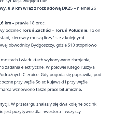
ch sytuacja wygląda tak:
wy, 8,9 km wraz z rozbudową DK25 –
niemal 26
,6 km –
prawie 18 proc.
owy odcinek
Toruń Zachód – Toruń Południe
. To on
stąpi, kierowcy muszą liczyć się z kolejnymi
iowej obwodnicy Bydgoszczy, gdzie S10 stopniowo
rzy mostach i wiaduktach wykonywano zbrojenia,
o zadania elektryczne. W połowie lutego ruszyła
odróżnych Cierpice. Gdy pogoda się poprawiła, pod
doczne przy węźle Solec Kujawski i przy węźle
marca wznowiono także prace bitumiczne.
ycji. W przetargu znalazły się dwa kolejne odcinki
ie jest pozytywne dla inwestora – wszyscy