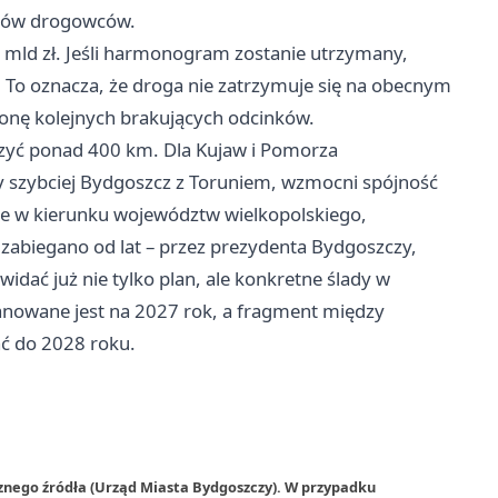
nków drogowców.
mld zł. Jeśli harmonogram zostanie utrzymany,
To oznacza, że droga nie zatrzymuje się na obecnym
tronę kolejnych brakujących odcinków.
czyć ponad 400 km. Dla Kujaw i Pomorza
zy szybciej Bydgoszcz z Toruniem, wzmocni spójność
że w kierunku województw wielkopolskiego,
zabiegano od lat – przez prezydenta Bydgoszczy,
idać już nie tylko plan, ale konkretne ślady w
anowane jest na 2027 rok, a fragment między
ć do 2028 roku.
znego źródła (Urząd Miasta Bydgoszczy). W przypadku