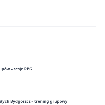
upów – sesje RPG
i
osłych Bydgoszcz – trening grupowy