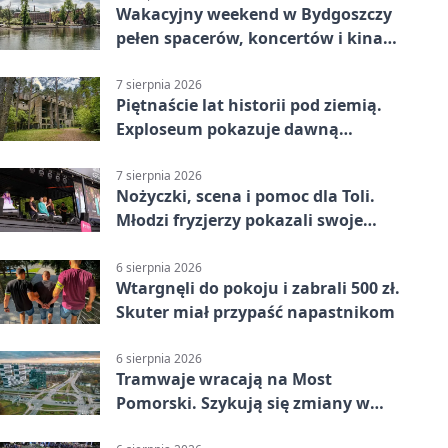
Wakacyjny weekend w Bydgoszczy
pełen spacerów, koncertów i kina
pod chmurką
7 sierpnia 2026
Piętnaście lat historii pod ziemią.
Exploseum pokazuje dawną
fabrykę
7 sierpnia 2026
Nożyczki, scena i pomoc dla Toli.
Młodzi fryzjerzy pokazali swoje
umiejętności
6 sierpnia 2026
Wtargnęli do pokoju i zabrali 500 zł.
Skuter miał przypaść napastnikom
6 sierpnia 2026
Tramwaje wracają na Most
Pomorski. Szykują się zmiany w
komunikacji