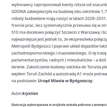
wykonawcy zaproponowali kwoty niższe od szacu
GDDKiA zabezpieczyła na budowę obu odcinków 1,7 
roboty budowlane mają ruszyć w latach 2028–2031. 
froncie prac, lecz systematycznie przesuwa się w s
S10 ma docelowo połączyć
Szczecin
z Warszawą i li
najważniejsze jest jednak to, że ekspresówka połąc
Metropolii Bydgoszcz i poprawi układ dojazdów tak
zachodniopomorskiego i mazowieckiego. O tę trasę 
parlamentarzystów, radnych i mieszkańców – a dziś w
terenie. Zakończenie budowy odcinka do Torunia pl
węzłem Toruń Zachód a autostradą A1 może potrwa
na podstawie:
Urząd Miasta w Bydgoszczy
.
Autor:
krystian
Ilustracja wykorzystana w artykule została pobrana z zewnętr