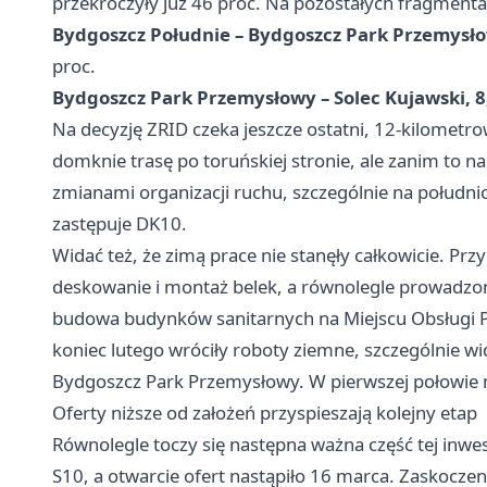
przekroczyły już 46 proc. Na pozostałych fragmenta
Bydgoszcz Południe – Bydgoszcz Park Przemysło
proc.
Bydgoszcz Park Przemysłowy – Solec Kujawski, 8
Na decyzję ZRID czeka jeszcze ostatni, 12-kilometr
domknie trasę po toruńskiej stronie, ale zanim to na
zmianami organizacji ruchu, szczególnie na połudn
zastępuje DK10.
Widać też, że zimą prace nie stanęły całkowicie. P
deskowanie i montaż belek, a równolegle prowadzon
budowa budynków sanitarnych na Miejscu Obsługi P
koniec lutego wróciły roboty ziemne, szczególnie wi
Bydgoszcz Park Przemysłowy. W pierwszej połowie 
Oferty niższe od założeń przyspieszają kolejny etap
Równolegle toczy się następna ważna część tej inwest
S10, a otwarcie ofert nastąpiło 16 marca. Zaskoczen