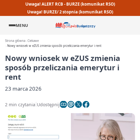
Uwaga! ALERT RCB - BURZE (komunikat RSO)
Uwaga! BURZE/ 2 stopnia (komunikat RSO)
MENU
Strona główna
Ciekawe
Nowy wniosek w eZUS zmienia sposób przeliczania emerytur i rent
Nowy wniosek w eZUS zmienia
sposób przeliczania emerytur i
rent
23 marca 2026
2 min czytania
Udostępnij