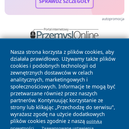
SPRAWDŹ SZCZEGÓŁY
autopromocja
Nasza strona korzysta z plików cookies, aby
działała prawidłowo. Używamy także plików
cookies i podobnych technologii od
zewnętrznych dostawców w celach
analitycznych, marketingowych i
społecznościowych. Informacje te mogą być
Copyright © 2026 pulsbydgoszczy.pl Wszystkie prawa
zastrzeżone.
przetwarzane również przez naszych
partnerów. Kontynuując korzystanie ze
strony lub klikając „Przechodzę do serwisu",
Polityka
Polityka
wyrażasz zgodę na użycie dodatkowych
News
Autorzy
Prywatności
Cookies
plików cookies zgodnie z naszą
polityką
.
.
prywatności
Zaawansowane ustawienia