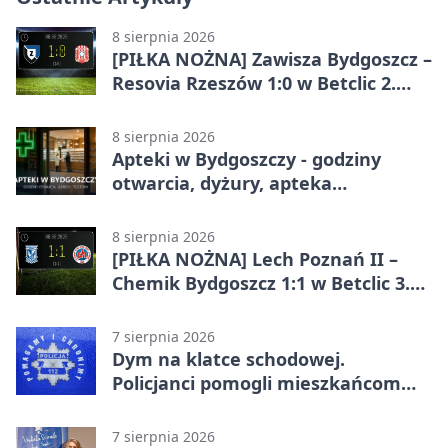
8 sierpnia 2026
[PIŁKA NOŻNA] Zawisza Bydgoszcz –
Resovia Rzeszów 1:0 w Betclic 2.
lidze. Pierwsza wygrana gospodarzy
8 sierpnia 2026
Apteki w Bydgoszczy - godziny
otwarcia, dyżury, apteka
całodobowa
8 sierpnia 2026
[PIŁKA NOŻNA] Lech Poznań II –
Chemik Bydgoszcz 1:1 w Betclic 3.
Lidze Grupa 2 (Grupa II).
Bydgoszczanie wywieźli punkt z
7 sierpnia 2026
Wronek
Dym na klatce schodowej.
Policjanci pomogli mieszkańcom
opuścić blok
7 sierpnia 2026