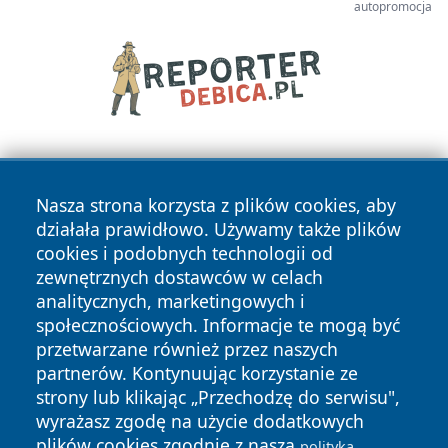
autopromocja
Nasza strona korzysta z plików cookies, aby
działała prawidłowo. Używamy także plików
cookies i podobnych technologii od
zewnętrznych dostawców w celach
Copyright © 2026 pulsbydgoszczy.pl Wszystkie prawa
analitycznych, marketingowych i
zastrzeżone.
społecznościowych. Informacje te mogą być
przetwarzane również przez naszych
partnerów. Kontynuując korzystanie ze
Polityka
Polityka
News
Autorzy
strony lub klikając „Przechodzę do serwisu",
Prywatności
Cookies
wyrażasz zgodę na użycie dodatkowych
plików cookies zgodnie z naszą
polityką