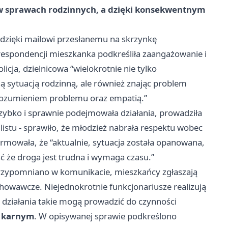
 w sprawach rodzinnych, a dzięki konsekwentnym
h dzięki mailowi przesłanemu na skrzynkę
respondencji mieszkanka podkreśliła zaangażowanie i
icja, dzielnicowa “wielokrotnie nie tylko
ą sytuacją rodzinną, ale również znając problem
rozumieniem problemu oraz empatią.”
szybko i sprawnie podejmowała działania, prowadziła
listu - sprawiło, że młodzież nabrała respektu wobec
rmowała, że “aktualnie, sytuacja została opanowana,
ć że droga jest trudna i wymaga czasu.”
 przypomniano w komunikacie, mieszkańcy zgłaszają
howawcze. Niejednokrotnie funkcjonariusze realizują
a działania takie mogą prowadzić do czynności
 karnym
. W opisywanej sprawie podkreślono