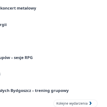
– koncert metalowy
rgii
upów – sesje RPG
i
osłych Bydgoszcz – trening grupowy
Kolejne wydarzenia