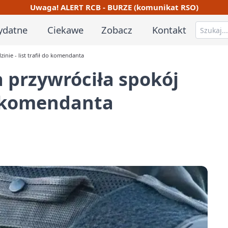
Uwaga! ALERT RCB - BURZE (komunikat RSO)
ydatne
Ciekawe
Zobacz
Kontakt
inie - list trafił do komendanta
 przywróciła spokój
do komendanta