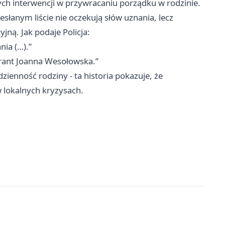
ch interwencji w przywracaniu porządku w rodzinie.
słanym liście nie oczekują słów uznania, lecz
ną. Jak podaje Policja:
nia (…).”
irant Joanna Wesołowska.”
ienność rodziny - ta historia pokazuje, że
w lokalnych kryzysach.