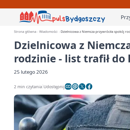
Prz
Strona główna
Wiadomości
Dzielnicowa z Niemcza przywróciła spokój rodz
Dzielnicowa z Niemcza
rodzinie - list trafił 
25 lutego 2026
2 min czytania
Udostępnij