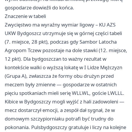
gospodarze dowieźli do końca.
Znaczenie w tabeli
Zwycięstwo ma wyraźny wymiar ligowy – KU AZS
UKW Bydgoszcz utrzymuje się w górnej części tabeli
(7. miejsce, 28 pkt), podczas gdy Sambor Latocha
Agropom
Tczew
pozostaje na dole stawki (12. miejsce,
12 pkt). Dla bydgoszczan to ważny rezultat w
kontekście walki o wyższą lokatę w I Lidze Mężczyzn
(Grupa A), zwłaszcza że formy obu drużyn przed
meczem były zmienne — gospodarze w ostatnich
pięciu spotkaniach mieli serię WLLWL, goście LWLLL.
Kibice w Bydgoszczy mogli wyjść z hali zadowoleni —
mecz dostarczył emocji, a zespół dał sygnał, że w
domowym szczypiorniaku potrafi być trudny do
pokonania. Pulsbydgoszczy gratuluje i liczy na kolejne