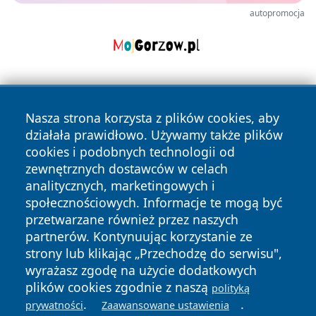
autopromocja
Nasza strona korzysta z plików cookies, aby
działała prawidłowo. Używamy także plików
cookies i podobnych technologii od
zewnętrznych dostawców w celach
Copyright © 2026 pulsbydgoszczy.pl Wszystkie prawa
analitycznych, marketingowych i
zastrzeżone.
społecznościowych. Informacje te mogą być
przetwarzane również przez naszych
partnerów. Kontynuując korzystanie ze
Polityka
Polityka
News
Autorzy
strony lub klikając „Przechodzę do serwisu",
Prywatności
Cookies
wyrażasz zgodę na użycie dodatkowych
plików cookies zgodnie z naszą
polityką
.
.
prywatności
Zaawansowane ustawienia