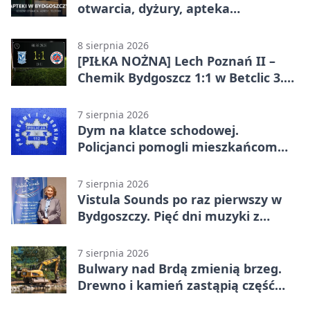
otwarcia, dyżury, apteka
całodobowa
8 sierpnia 2026
[PIŁKA NOŻNA] Lech Poznań II –
Chemik Bydgoszcz 1:1 w Betclic 3.
Lidze Grupa 2 (Grupa II).
Bydgoszczanie wywieźli punkt z
7 sierpnia 2026
Wronek
Dym na klatce schodowej.
Policjanci pomogli mieszkańcom
opuścić blok
7 sierpnia 2026
Vistula Sounds po raz pierwszy w
Bydgoszczy. Pięć dni muzyki z
całego świata
7 sierpnia 2026
Bulwary nad Brdą zmienią brzeg.
Drewno i kamień zastąpią część
betonu