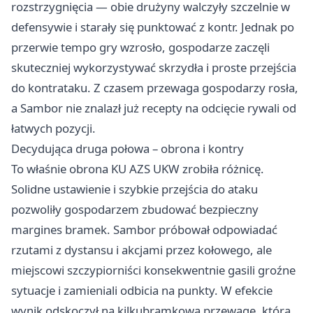
rozstrzygnięcia — obie drużyny walczyły szczelnie w
defensywie i starały się punktować z kontr. Jednak po
przerwie tempo gry wzrosło, gospodarze zaczęli
skuteczniej wykorzystywać skrzydła i proste przejścia
do kontrataku. Z czasem przewaga gospodarzy rosła,
a Sambor nie znalazł już recepty na odcięcie rywali od
łatwych pozycji.
Decydująca druga połowa – obrona i kontry
To właśnie obrona KU AZS UKW zrobiła różnicę.
Solidne ustawienie i szybkie przejścia do ataku
pozwoliły gospodarzem zbudować bezpieczny
margines bramek. Sambor próbował odpowiadać
rzutami z dystansu i akcjami przez kołowego, ale
miejscowi szczypiorniści konsekwentnie gasili groźne
sytuacje i zamieniali odbicia na punkty. W efekcie
wynik odskoczył na kilkubramkową przewagę, którą