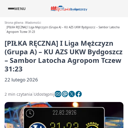
MENU
Strona główna
Wiadomości
[PIŁKA RĘCZNA] I Liga Mężczyzn (Grupa A) – KU AZS UKW Bydgoszcz – Sambor Latocha
Agropom Tczew 31:23
[PIŁKA RĘCZNA] I Liga Mężczyzn
(Grupa A) – KU AZS UKW Bydgoszcz
– Sambor Latocha Agropom Tczew
31:23
22 lutego 2026
2 min czytania
Udostępnij