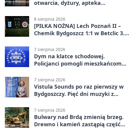
otwarcia, dyżury, apteka
całodobowa
8 sierpnia 2026
[PIŁKA NOŻNA] Lech Poznań II –
Chemik Bydgoszcz 1:1 w Betclic 3.
Lidze Grupa 2 (Grupa II).
Bydgoszczanie wywieźli punkt z
7 sierpnia 2026
Wronek
Dym na klatce schodowej.
Policjanci pomogli mieszkańcom
opuścić blok
7 sierpnia 2026
Vistula Sounds po raz pierwszy w
Bydgoszczy. Pięć dni muzyki z
całego świata
7 sierpnia 2026
Bulwary nad Brdą zmienią brzeg.
Drewno i kamień zastąpią część
betonu