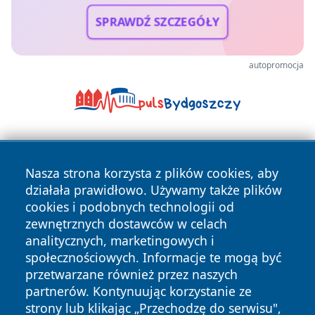
SPRAWDŹ SZCZEGÓŁY
autopromocja
Nasza strona korzysta z plików cookies, aby
działała prawidłowo. Używamy także plików
cookies i podobnych technologii od
zewnętrznych dostawców w celach
Copyright © 2026 pulsbydgoszczy.pl Wszystkie prawa
analitycznych, marketingowych i
zastrzeżone.
społecznościowych. Informacje te mogą być
przetwarzane również przez naszych
partnerów. Kontynuując korzystanie ze
Polityka
Polityka
News
Autorzy
strony lub klikając „Przechodzę do serwisu",
Prywatności
Cookies