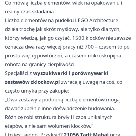
Co mówią liczba elementów, wiek na opakowaniu i
realny czas składania
Liczba elementów na pudełku LEGO Architecture
działa trochę jak skrót myślowy, ale tylko dla tych,
którzy wiedzą, jak go czytać. 1500 klocków nie zawsze
oznacza dwa razy więcej pracy niż 700 – czasem to po
prostu więcej powtórzeń, a czasem mikroskopijna
robota na granicy cierpliwości.
Specjaliści z
wyszukiwarki i porównywarki
zestawów zklockow.pl
zwracają uwagę na coś, co
często umyka przy zakupie:
„Dwa zestawy z podobną liczbą elementów mogą
dawać zupełnie inne doświadczenie budowania.
Różnicę robi struktura bryły i liczba unikalnych
etapów, a nie sam wolumen klocków.”
I to jest sedno. Przykład?
21056 Tadż Mahal
przy