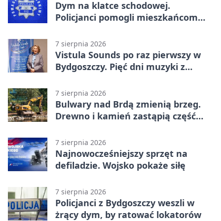
Wronek
Dym na klatce schodowej.
Policjanci pomogli mieszkańcom
opuścić blok
7 sierpnia 2026
Vistula Sounds po raz pierwszy w
Bydgoszczy. Pięć dni muzyki z
całego świata
7 sierpnia 2026
Bulwary nad Brdą zmienią brzeg.
Drewno i kamień zastąpią część
betonu
7 sierpnia 2026
Najnowocześniejszy sprzęt na
defiladzie. Wojsko pokaże siłę
7 sierpnia 2026
Policjanci z Bydgoszczy weszli w
żrący dym, by ratować lokatorów