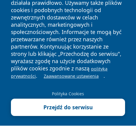
działała prawidłowo. Używamy także plików
cookies i podobnych technologii od
zewnętrznych dostawców w celach
analitycznych, marketingowych i
Copyright © 2026 pulsbydgoszczy.pl Wszystkie prawa
społecznościowych. Informacje te mogą być
zastrzeżone.
przetwarzane również przez naszych
partnerów. Kontynuując korzystanie ze
strony lub klikając „Przechodzę do serwisu",
Polityka
Polityka
wyrażasz zgodę na użycie dodatkowych
News
Autorzy
Prywatności
Cookies
plików cookies zgodnie z naszą
polityką
.
.
prywatności
Zaawansowane ustawienia
Polityka Cookies
Przejdź do serwisu