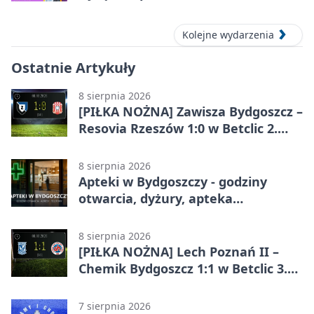
Kolejne wydarzenia
Ostatnie Artykuły
8 sierpnia 2026
[PIŁKA NOŻNA] Zawisza Bydgoszcz –
Resovia Rzeszów 1:0 w Betclic 2.
lidze. Pierwsza wygrana gospodarzy
8 sierpnia 2026
Apteki w Bydgoszczy - godziny
otwarcia, dyżury, apteka
całodobowa
8 sierpnia 2026
[PIŁKA NOŻNA] Lech Poznań II –
Chemik Bydgoszcz 1:1 w Betclic 3.
Lidze Grupa 2 (Grupa II).
Bydgoszczanie wywieźli punkt z
7 sierpnia 2026