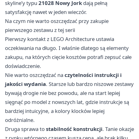
skyline’y typu
21028 Nowy Jork
dają pełną
satysfakcję nawet w jeden wieczór.
Na czym nie warto oszczędzać przy zakupie
pierwszego zestawu z tej serii
Pierwszy kontakt z LEGO Architecture ustawia
oczekiwania na długo. I właśnie dlatego są elementy
zakupu, na których cięcie kosztów potrafi zepsuć całe
doświadczenie.
Nie warto oszczędzać na
czytelności instrukcji i
jakości wydania
. Starsze lub bardzo niszowe zestawy
bywają drogie nie bez powodu, ale na start lepiej
sięgnąć po model z nowszych lat, gdzie instrukcje są
bardziej intuicyjne, a kolory klocków lepiej
odróżnialne.
Druga sprawa to
stabilność konstrukcji
. Tanie okazje
z rynku wtórnego czasem kuszą ceną, ale brak kilku