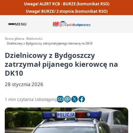
Uwaga! ALERT RCB - BURZE (komunikat RSO)
Uwaga! BURZE/ 2 stopnia (komunikat RSO)
MENU
Strona główna
Wiadomości
Dzielnicowy z Bydgoszczy zatrzymał pijanego kierowcę na DK10
Dzielnicowy z Bydgoszczy
zatrzymał pijanego kierowcę na
DK10
28 stycznia 2026
1 min czytania
Udostępnij