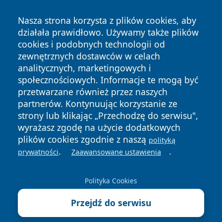
Nasza strona korzysta z plików cookies, aby
działała prawidłowo. Używamy także plików
cookies i podobnych technologii od
zewnętrznych dostawców w celach
Copyright © 2026 pulsbydgoszczy.pl Wszystkie prawa
analitycznych, marketingowych i
zastrzeżone.
społecznościowych. Informacje te mogą być
przetwarzane również przez naszych
partnerów. Kontynuując korzystanie ze
Polityka
Polityka
News
Autorzy
strony lub klikając „Przechodzę do serwisu",
Prywatności
Cookies
wyrażasz zgodę na użycie dodatkowych
plików cookies zgodnie z naszą
polityką
.
.
prywatności
Zaawansowane ustawienia
Polityka Cookies
Przejdź do serwisu