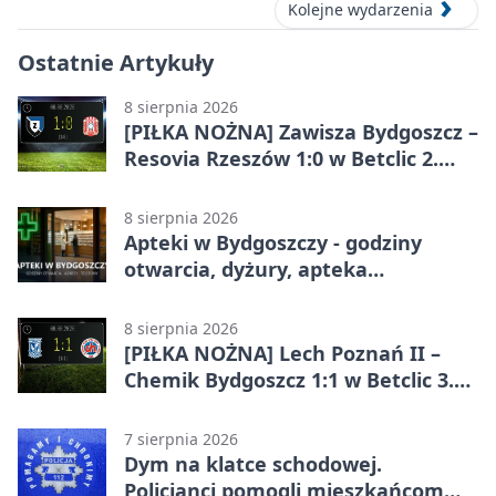
Kolejne wydarzenia
Ostatnie Artykuły
8 sierpnia 2026
[PIŁKA NOŻNA] Zawisza Bydgoszcz –
Resovia Rzeszów 1:0 w Betclic 2.
lidze. Pierwsza wygrana gospodarzy
8 sierpnia 2026
Apteki w Bydgoszczy - godziny
otwarcia, dyżury, apteka
całodobowa
8 sierpnia 2026
[PIŁKA NOŻNA] Lech Poznań II –
Chemik Bydgoszcz 1:1 w Betclic 3.
Lidze Grupa 2 (Grupa II).
Bydgoszczanie wywieźli punkt z
7 sierpnia 2026
Wronek
Dym na klatce schodowej.
Policjanci pomogli mieszkańcom