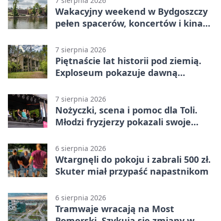
7 sierpnia 2026
Wakacyjny weekend w Bydgoszczy
pełen spacerów, koncertów i kina
pod chmurką
7 sierpnia 2026
Piętnaście lat historii pod ziemią.
Exploseum pokazuje dawną
fabrykę
7 sierpnia 2026
Nożyczki, scena i pomoc dla Toli.
Młodzi fryzjerzy pokazali swoje
umiejętności
6 sierpnia 2026
Wtargnęli do pokoju i zabrali 500 zł.
Skuter miał przypaść napastnikom
6 sierpnia 2026
Tramwaje wracają na Most
Pomorski. Szykują się zmiany w