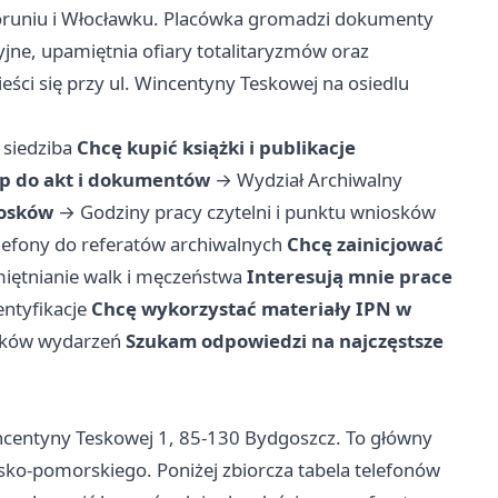
oruniu i Włocławku. Placówka gromadzi dokumenty
jne, upamiętnia ofiary totalitaryzmów oraz
ści się przy ul. Wincentyny Teskowej na osiedlu
 siedziba
Chcę kupić książki i publikacje
p do akt i dokumentów
→
Wydział Archiwalny
iosków
→
Godziny pracy czytelni i punktu wniosków
lefony do referatów archiwalnych
Chcę zainicjować
iętnianie walk i męczeństwa
Interesują mnie prace
entyfikacje
Chcę wykorzystać materiały IPN w
ników wydarzeń
Szukam odpowiedzi na najczęstsze
incentyny Teskowej 1, 85-130 Bydgoszcz. To główny
sko-pomorskiego. Poniżej zbiorcza tabela telefonów