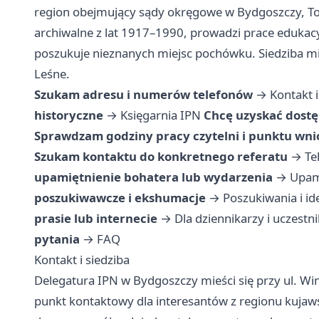
region obejmujący sądy okręgowe w Bydgoszczy, T
archiwalne z lat 1917–1990, prowadzi prace edukacy
poszukuje nieznanych miejsc pochówku. Siedziba mie
Leśne.
Szukam adresu i numerów telefonów
→
Kontakt i
historyczne
→
Księgarnia IPN
Chcę uzyskać dostę
Sprawdzam godziny pracy czytelni i punktu wn
Szukam kontaktu do konkretnego referatu
→
Te
upamiętnienie bohatera lub wydarzenia
→
Upam
poszukiwawcze i ekshumacje
→
Poszukiwania i id
prasie lub internecie
→
Dla dziennikarzy i uczest
pytania
→
FAQ
Kontakt i siedziba
Delegatura IPN w Bydgoszczy mieści się przy ul. W
punkt kontaktowy dla interesantów z regionu kujaw