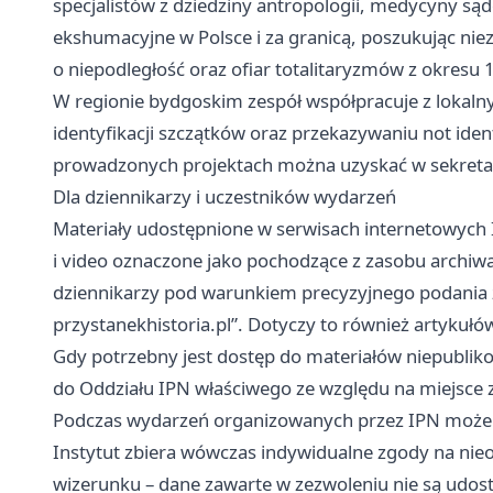
specjalistów z dziedziny antropologii, medycyny są
ekshumacyjne w Polsce i za granicą, poszukując ni
o niepodległość oraz ofiar totalitaryzmów z okresu
W regionie bydgoskim zespół współpracuje z lokaln
identyfikacji szczątków oraz przekazywaniu not iden
prowadzonych projektach można uzyskać w sekretar
Dla dziennikarzy i uczestników wydarzeń
Materiały udostępnione w serwisach internetowych 
i video oznaczone jako pochodzące z zasobu archi
dziennikarzy pod warunkiem precyzyjnego podania ź
przystanekhistoria.pl”. Dotyczy to również artykuł
Gdy potrzebny jest dostęp do materiałów niepubliko
do Oddziału IPN właściwego ze względu na miejsce
Podczas wydarzeń organizowanych przez IPN może 
Instytut zbiera wówczas indywidualne zgody na nieo
wizerunku – dane zawarte w zezwoleniu nie są udo