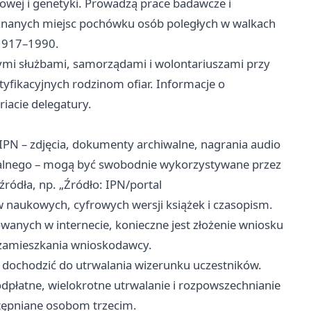
dowej i genetyki. Prowadzą prace badawcze i
eznanych miejsc pochówku osób poległych w walkach
 1917–1990.
ymi służbami, samorządami i wolontariuszami przy
tyfikacyjnych rodzinom ofiar. Informacje o
iacie delegatury.
IPN – zdjęcia, dokumenty archiwalne, nagrania audio
walnego – mogą być swobodnie wykorzystywane przez
ródła, np. „Źródło: IPN/portal
ów naukowych, cyfrowych wersji książek i czasopism.
wanych w internecie, konieczne jest złożenie wniosku
 zamieszkania wnioskodawcy.
dochodzić do utrwalania wizerunku uczestników.
dpłatne, wielokrotne utrwalanie i rozpowszechnianie
stępniane osobom trzecim.