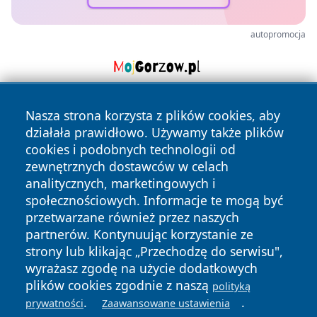
autopromocja
Nasza strona korzysta z plików cookies, aby
działała prawidłowo. Używamy także plików
cookies i podobnych technologii od
zewnętrznych dostawców w celach
analitycznych, marketingowych i
Copyright © 2026 pulsbydgoszczy.pl Wszystkie prawa
społecznościowych. Informacje te mogą być
zastrzeżone.
przetwarzane również przez naszych
partnerów. Kontynuując korzystanie ze
strony lub klikając „Przechodzę do serwisu",
Polityka
Polityka
News
Autorzy
wyrażasz zgodę na użycie dodatkowych
Prywatności
Cookies
plików cookies zgodnie z naszą
polityką
.
.
prywatności
Zaawansowane ustawienia