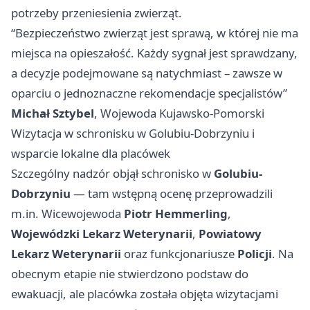
potrzeby przeniesienia zwierząt.
“Bezpieczeństwo zwierząt jest sprawą, w której nie ma
miejsca na opieszałość. Każdy sygnał jest sprawdzany,
a decyzje podejmowane są natychmiast – zawsze w
oparciu o jednoznaczne rekomendacje specjalistów”
Michał Sztybel
, Wojewoda Kujawsko-Pomorski
Wizytacja w schronisku w Golubiu-Dobrzyniu i
wsparcie lokalne dla placówek
Szczególny nadzór objął schronisko w
Golubiu-
Dobrzyniu
— tam wstępną ocenę przeprowadzili
m.in. Wicewojewoda
Piotr Hemmerling
,
Wojewódzki Lekarz Weterynarii
,
Powiatowy
Lekarz Weterynarii
oraz funkcjonariusze
Policji
. Na
obecnym etapie nie stwierdzono podstaw do
ewakuacji, ale placówka została objęta wizytacjami